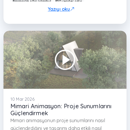
#mimarlık ofisi İstanbul
#3D render satış
#proje sunum teknikleri
#Arkethane sunum
Yazıyı oku
#visualization sales
#modern interior presentation
#mimari pazarlama
#interior design marketing
#3D design Turkey
#çağdaş mimarlık Türkiye
#project presentation design
#render satış etkisi
#design communication
#architecture marketing
10 Mar 2026
Mimari Animasyon: Proje Sunumlarını
Güçlendirmek
Mimari animasyonun proje sunumlarını nasıl
güçlendirdiğini ve tasarımı daha etkili nasıl