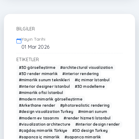
BILGILER
Yayın Tarihi
01 Mar 2026
ETIKETLER
#3D görselleştirme
#architectural visualization
#3D render mimarlık
#interior rendering
#mimarlık sunum teknikleri
#iç mimar İstanbul
#interior designer Istanbul
#3D modelleme
#mimarlık ofisi İstanbul
#modern mimarlık görselleştirme
#Arkethane render
#photorealistic rendering
#design visualization Turkey
#mimari sunum
#modern ev tasarımı
#render hizmeti İstanbul
#visualization architecture
#interior design render
#çağdaş mimarlık Türkiye
#3D design Turkey
#sapanca iç mimarlık
#sapanca mimarlık