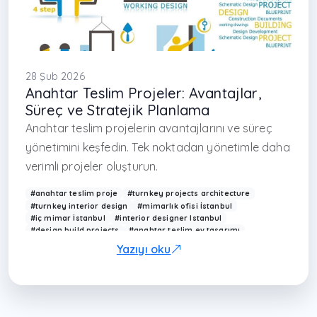
28 Şub 2026
Anahtar Teslim Projeler: Avantajlar,
Süreç ve Stratejik Planlama
Anahtar teslim projelerin avantajlarını ve süreç
yönetimini keşfedin. Tek noktadan yönetimle daha
verimli projeler oluşturun.
#anahtar teslim proje
#turnkey projects architecture
#turnkey interior design
#mimarlık ofisi İstanbul
#iç mimar İstanbul
#interior designer Istanbul
#design build projects
#anahtar teslim ev tasarımı
#proje yönetimi Türkiye
#Arkethane mimarlık
Yazıyı oku
#turnkey project Turkey
#modern villa tasarımı
#interior project Istanbul
#full service architecture
#çağdaş mimarlık Türkiye
#construction turnkey
#design and build Turkey
#mimari uygulama hizmeti
#interior architecture Turkey
#professional project delivery
#sarıyer