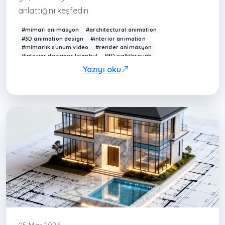
anlattığını keşfedin.
#mimari animasyon
#architectural animation
#3D animation design
#interior animation
#mimarlık sunum video
#render animasyon
#interior designer Istanbul
#3D walkthrough
#Arkethane animasyon
#modern mimarlık sunumu
Yazıyı oku
#animation architecture
#visualization video
#real estate animation
#design animation Turkey
#iç mimar İstanbul
#mimarlık ofisi İstanbul
#çağdaş mimarlık Türkiye
#project animation
#3D animation Turkey
#presentation animation
#avcılar iç mimarlık
#başakşehir iç mimarlık
#başakşehir mimarlık
#maslak