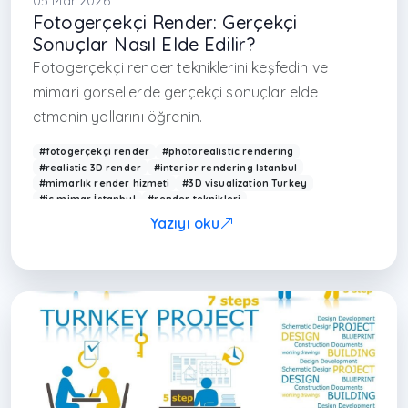
05 Mar 2026
Fotogerçekçi Render: Gerçekçi
Sonuçlar Nasıl Elde Edilir?
Fotogerçekçi render tekniklerini keşfedin ve
mimari görsellerde gerçekçi sonuçlar elde
etmenin yollarını öğrenin.
#fotogerçekçi render
#photorealistic rendering
#realistic 3D render
#interior rendering Istanbul
#mimarlık render hizmeti
#3D visualization Turkey
#iç mimar İstanbul
#render teknikleri
#mimarlık ofisi İstanbul
#modern interior render
Yazıyı oku
#Arkethane render
#realistic lighting render
#architectural rendering
#modern ev görselleştirme
#rendering techniques
#3D design Istanbul
#çağdaş mimarlık Türkiye
#render kalitesi
#interior design render
#visualization Turkey
#maslak iç mimarlık
#levent iç mimarlık
#kağıthane iç