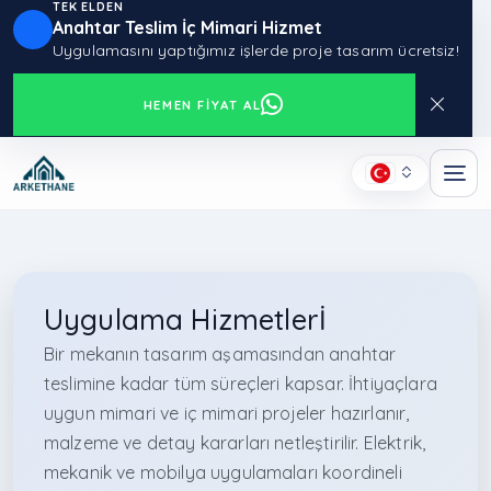
TEK ELDEN
Anahtar Teslim İç Mimari Hizmet
Uygulamasını yaptığımız işlerde proje tasarım ücretsiz!
HEMEN FIYAT AL
Uygulama Hizmetlerİ
Bir mekanın tasarım aşamasından anahtar
teslimine kadar tüm süreçleri kapsar. İhtiyaçlara
uygun mimari ve iç mimari projeler hazırlanır,
malzeme ve detay kararları netleştirilir. Elektrik,
mekanik ve mobilya uygulamaları koordineli