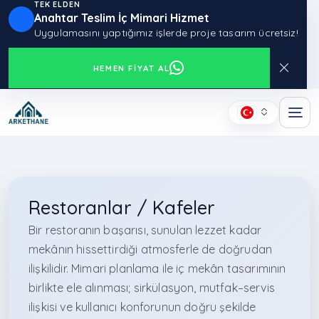
TEK ELDEN
Anahtar Teslim İç Mimari Hizmet
Uygulamasını yaptığımız işlerde proje tasarım ücretsiz!
HEMEN FIYAT AL
Restoranlar / Kafeler
Bir restoranın başarısı, sunulan lezzet kadar
mekânın hissettirdiği atmosferle de doğrudan
ilişkilidir. Mimari planlama ile iç mekân tasarımının
birlikte ele alınması; sirkülasyon, mutfak–servis
ilişkisi ve kullanıcı konforunun doğru şekilde