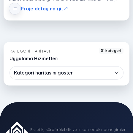
MDFLAM gövde sistemi yapısal dayanımı sağlar.
Proje detayına git
Porselen tezgâh ise hem teknik performans hem zarif
görünüm sunar. Tasarım; minimal form dili, malzeme
dengesi ve ergonomik planlama ile çağdaş yaşamı
destekleyen bütüncül bir mutfak sistemidir.
KATEGORI HARITASI
31 kategori
Uygulama Hizmetleri
Kategori haritasını göster
Estetik, sürdürülebilir ve insan odaklı deneyimler.