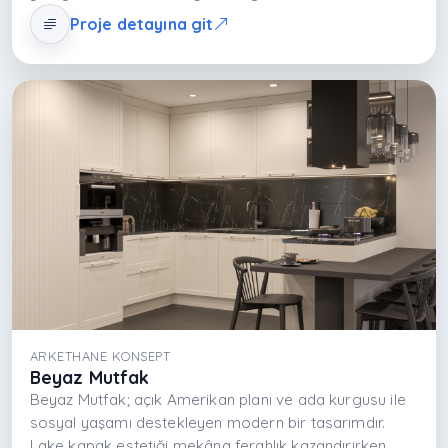
cihazların entegre yerleşimi fonksiyonelliği artırır. Açık
Proje detayına git
ve ferah atmosfer, dingin renk paletiyle yaşam alanını
dönüştürür.
ARKETHANE KONSEPT
Beyaz Mutfak
Beyaz Mutfak; açık Amerikan planı ve ada kurgusu ile
sosyal yaşamı destekleyen modern bir tasarımdır.
Lake kapak estetiği mekâna ferahlık kazandırırken,