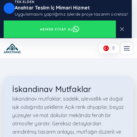
TEK ELDEN
Anahtar Teslim İç Mimari Hizmet
Uygulamasını yaptığımız işlerde proje tasarım ücretsiz!
HEMEN FIYAT AL
İskandinav Mutfaklar
İskandinav mutfaklar; sadelik, işlevsellik ve doğal
ışık odağında şekillenir. Açık renk ahşaplar, beyaz
yüzeyler ve mat dokular mekânda ferah bir
atmosfer yaratır. Gereksiz detaylardan
arındırılmış tasarım anlayışı, mutfağın düzenli ve