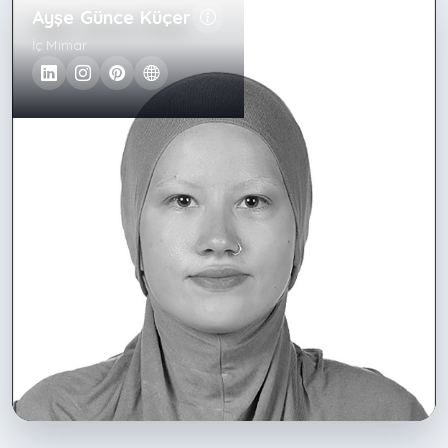
Ayşe Günce Küçer
İç Mimar