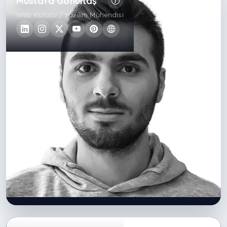
Mustafa Gönültaş
Web Kurucu / Yazılım Mühendisi