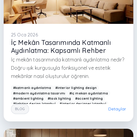
25 Oca 2026
İç Mekân Tasarımında Katmanlı
Aydınlatma: Kapsamlı Rehber
İç mekân tasarımında katmanlı aydınlatma nedir?
Doğru ışık kurgusuyla fonksiyonel ve estetik
mekânlar nasıl oluşturulur öğrenin.
#katmanlı aydınlatma
#interior lighting design
#modern aydınlatma tasarımı
#iç mekan aydınlatma
#ambient lighting
#task lighting
#accent lighting
#lighting design Istanbul
#interior designer Istanbul
Detaylar
BLOG
#modern lighting Turkey
#mimarlık aydınlatma
#gizli LED aydınlatma
#modern ev aydınlatma
#architectural lighting design
#Arkethane aydınlatma
#lighting solutions interior
#contemporary lighting design
#home lighting ideas
#aydınlatma planlaması
#iç mimari aydınlatma