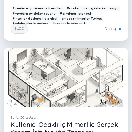
#modern iç mimarlık trendleri
#contemporary interior design
#modern ev dekorasyonu
#iç mimar İstanbul
#interior designer Istanbul
#modern interior Turkey
#minimalist iç mekan
#çağdaş iç mimarlık
Detaylar
BLOG
#modern yaşam alanı
#open plan design
#modern lighting design
#akıllı ev tasarımı
#interior design trends 2026
#luxury interior design Istanbul
#Arkethane iç mimarlık
#modern house design Turkey
#sade iç mekan tasarımı
#natural interior materials
#modern kitchen design
#contemporary living spaces
15 Oca 2026
Kullanıcı Odaklı İç Mimarlık: Gerçek