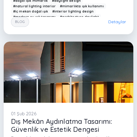
#doğal ışık mimarlık
#daylight design
#natural lighting interior
#mimarlıkta ışık kullanımı
#iç mekan doğal ışık
#interior lighting design
#modern ev ışık tasarımı
#architecture daylight
Detaylar
BLOG
#interior designer Istanbul
#mimarlık ofisi İstanbul
#doğal ışık tasarımı
#modern interior Turkey
#Arkethane mimarlık
#güneş ışığı mekan tasarımı
#sustainable lighting design
#modern house lighting
#ışık ve mekan ilişkisi
#contemporary interior lighting
#enerji verimli tasarım
#natural light architecture
#maslak iç mimarlık
01 Şub 2026
Dış Mekân Aydınlatma Tasarımı:
Güvenlik ve Estetik Dengesi