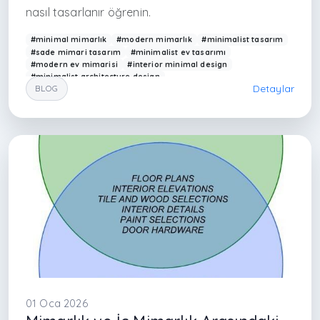
nasıl tasarlanır öğrenin.
#minimal mimarlık
#modern mimarlık
#minimalist tasarım
#sade mimari tasarım
#minimalist ev tasarımı
#modern ev mimarisi
#interior minimal design
#minimalist architecture design
Detaylar
BLOG
#modern architecture Istanbul
#minimalist interior Istanbul
#mimarlık ofisi İstanbul
#iç mimarlık İstanbul
#çağdaş mimarlık Türkiye
#simple house design
#contemporary architecture Turkey
#minimalist yaşam alanları
#sade iç mekan tasarımı
#Arkethane mimarlık
#modern villa tasarımı
#luxury minimalist design
#istanbul interior design
01 Oca 2026