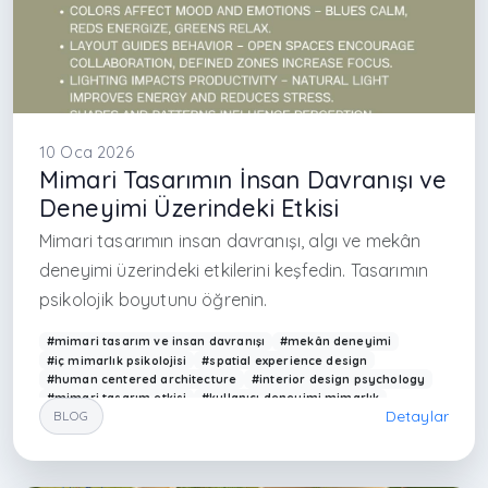
10 Oca 2026
Mimari Tasarımın İnsan Davranışı ve
Deneyimi Üzerindeki Etkisi
Mimari tasarımın insan davranışı, algı ve mekân
deneyimi üzerindeki etkilerini keşfedin. Tasarımın
psikolojik boyutunu öğrenin.
#mimari tasarım ve insan davranışı
#mekân deneyimi
#iç mimarlık psikolojisi
#spatial experience design
#human centered architecture
#interior design psychology
#mimari tasarım etkisi
#kullanıcı deneyimi mimarlık
Detaylar
BLOG
#iç mimar İstanbul
#mimarlık ofisi İstanbul
#architecture and behavior
#space perception design
#modern interior experience
#mekânsal algı tasarımı
#ergonomic design interior