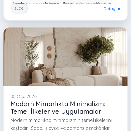
#modern sustainable house
#passive design architecture
Detaylar
BLOG
#çevre dostu mimarlık
#sürdürülebilir ev tasarımı
#mimarlık ofisi İstanbul
#interior design Turkey
#sustainable design Istanbul
#energy efficient buildings
#doğal malzemeler mimarlık
#çağdaş mimarlık Türkiye
#modern villa tasarımı
#Arkethane mimarlık
#future architecture design
#low energy house design
#inter
05 Oca 2026
Modern Mimarlıkta Minimalizm:
Temel İlkeler ve Uygulamalar
Modern mimarlıkta minimalizmin temel ilkelerini
keşfedin. Sade, işlevsel ve zamansız mekânlar