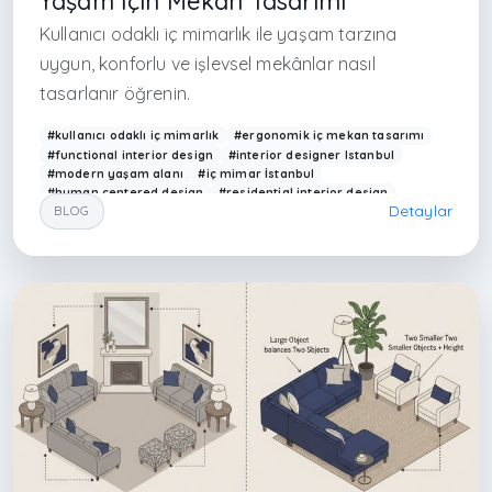
Yaşam İçin Mekân Tasarımı
Kullanıcı odaklı iç mimarlık ile yaşam tarzına
uygun, konforlu ve işlevsel mekânlar nasıl
tasarlanır öğrenin.
#kullanıcı odaklı iç mimarlık
#ergonomik iç mekan tasarımı
#functional interior design
#interior designer Istanbul
#modern yaşam alanı
#iç mimar İstanbul
#human centered design
#residential interior design
Detaylar
BLOG
#yaşam alanı planlama
#iç mimarlık Türkiye
#modern ev tasarımı
#interior architecture Turkey
#kullanıcı deneyimi tasarım
#home design Istanbul
#Arkethane iç mimarlık
#flexible interior design
#contemporary interior design
#mekan tasarımı İstanbul
#design for living
#smart interior solutions
#istanbul' da