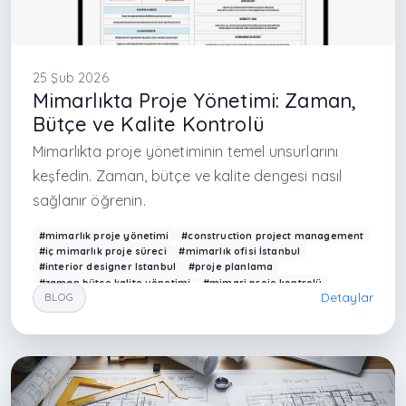
25 Şub 2026
Mimarlıkta Proje Yönetimi: Zaman,
Bütçe ve Kalite Kontrolü
Mimarlıkta proje yönetiminin temel unsurlarını
keşfedin. Zaman, bütçe ve kalite dengesi nasıl
sağlanır öğrenin.
#mimarlık proje yönetimi
#construction project management
#iç mimarlık proje süreci
#mimarlık ofisi İstanbul
#interior designer Istanbul
#proje planlama
#zaman bütçe kalite yönetimi
#mimari proje kontrolü
Detaylar
BLOG
#modern yapı tasarımı
#Arkethane mimarlık
#design management architecture
#interior project management
#çağdaş mimarlık Türkiye
#proje takibi
#uygulama kontrolü
#building project management
#mimari hizmetler İstanbul
#residential design management
#architecture Turkey
#professional design process
#florya iç