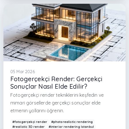
#iç mimar İstanbul
#mimarlık ofisi İstanbul
#çağdaş mimarlık Türkiye
#project animation
#3D animation Turkey
#presentation animation
#avcılar iç mimarlık
#başakşehir iç mimarlık
#başakşehir mimarlık
#maslak
05 Mar 2026
Fotogerçekçi Render: Gerçekçi
Sonuçlar Nasıl Elde Edilir?
Fotogerçekçi render tekniklerini keşfedin ve
mimari görsellerde gerçekçi sonuçlar elde
etmenin yollarını öğrenin.
#fotogerçekçi render
#photorealistic rendering
#realistic 3D render
#interior rendering Istanbul