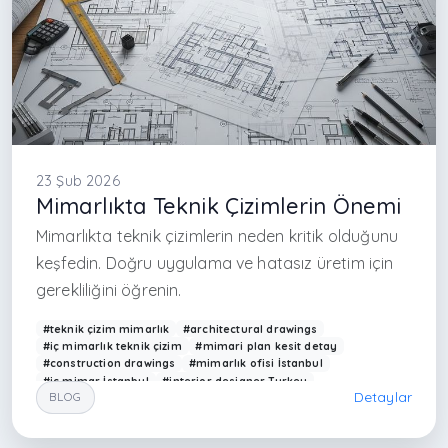
23 Şub 2026
Mimarlıkta Teknik Çizimlerin Önemi
Mimarlıkta teknik çizimlerin neden kritik olduğunu
keşfedin. Doğru uygulama ve hatasız üretim için
gerekliliğini öğrenin.
#teknik çizim mimarlık
#architectural drawings
#iç mimarlık teknik çizim
#mimari plan kesit detay
#construction drawings
#mimarlık ofisi İstanbul
#iç mimar İstanbul
#interior designer Turkey
Detaylar
BLOG
#teknik detay çizimi
#mimari proje çizimi
#Arkethane mimarlık
#uygulama çizimleri
#interior architecture drawings
#modern yapı tasarımı