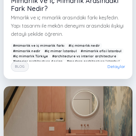
Mimarlık ve İç Mimarlık Arasındaki
Fark Nedir?
Mimarlık ve iç mimarlık arasındaki farkı keşfedin.
Yapı tasarımı ile mekân deneyimi arasındaki ilişkiyi
detaylı şekilde öğrenin.
#mimarlık ve iç mimarlık farkı
#iç mimarlık nedir
#mimarlık nedir
#iç mimar İstanbul
#mimarlık ofisi İstanbul
#iç mimarlık Türkiye
#architecture vs interior architecture
#interior architecture design
#modern architecture Istanbul
Detaylar
BLOG
#interior designer Turkey
#mimari tasarım hizmeti
#iç mekan tasarımı
#mimarlık firması İstanbul
#luxury interior design Istanbul
#residential architecture design
#modern house design Turkey
#iç mimar hizmetleri
#mekân tasarımı İstanbul
#Arkethane mimarlık
#contemporary interior