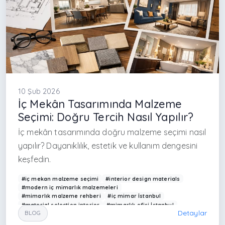
10 Şub 2026
İç Mekân Tasarımında Malzeme
Seçimi: Doğru Tercih Nasıl Yapılır?
İç mekân tasarımında doğru malzeme seçimi nasıl
yapılır? Dayanıklılık, estetik ve kullanım dengesini
keşfedin.
#iç mekan malzeme seçimi
#interior design materials
#modern iç mimarlık malzemeleri
#mimarlık malzeme rehberi
#iç mimar İstanbul
#material selection interior
#mimarlık ofisi İstanbul
Detaylar
BLOG
#modern ev tasarımı malzeme
#interior designer Turkey
#yüzey malzemeleri
#modern iç mekan tasarımı