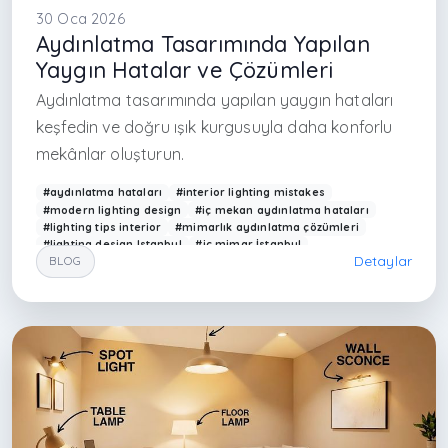
30 Oca 2026
Aydınlatma Tasarımında Yapılan
Yaygın Hatalar ve Çözümleri
Aydınlatma tasarımında yapılan yaygın hataları
keşfedin ve doğru ışık kurgusuyla daha konforlu
mekânlar oluşturun.
#aydınlatma hataları
#interior lighting mistakes
#modern lighting design
#iç mekan aydınlatma hataları
#lighting tips interior
#mimarlık aydınlatma çözümleri
#lighting design Istanbul
#iç mimar İstanbul
Detaylar
BLOG
#modern ev aydınlatma
#LED aydınlatma
#doğru aydınlatma nasıl yapılır
#lighting planning
#architectural lighting mistakes
#Arkethane aydınlatma
#contemporary lighting design
#home lighting ideas
#aydınlatma çözümleri
#interior designer Turkey
#ışık tasarımı
#modern interior lighting