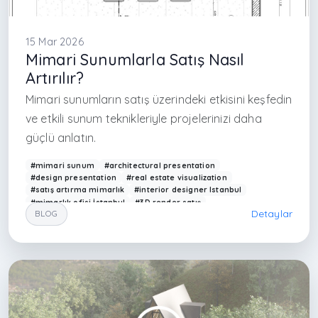
15 Mar 2026
Mimari Sunumlarla Satış Nasıl
Artırılır?
Mimari sunumların satış üzerindeki etkisini keşfedin
ve etkili sunum teknikleriyle projelerinizi daha
güçlü anlatın.
#mimari sunum
#architectural presentation
#design presentation
#real estate visualization
#satış artırma mimarlık
#interior designer Istanbul
#mimarlık ofisi İstanbul
#3D render satış
Detaylar
BLOG
#proje sunum teknikleri
#Arkethane sunum
#visualization sales
#modern interior presentation
#mimari pazarlama
#interior design marketing
#3D design Turkey
#çağdaş mimarlık Türkiye
#project presentation design
#render satış etkisi
#design communication
#architecture marketing