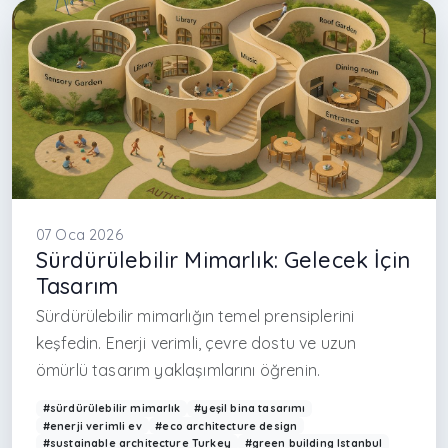
#contemporary architecture Turkey
#Arkethane mimarlık
#interior designer Istanbul
#user experience design architecture
#inter
07 Oca 2026
Sürdürülebilir Mimarlık: Gelecek İçin
Tasarım
Sürdürülebilir mimarlığın temel prensiplerini
keşfedin. Enerji verimli, çevre dostu ve uzun
ömürlü tasarım yaklaşımlarını öğrenin.
#sürdürülebilir mimarlık
#yeşil bina tasarımı
#enerji verimli ev
#eco architecture design
#sustainable architecture Turkey
#green building Istanbul