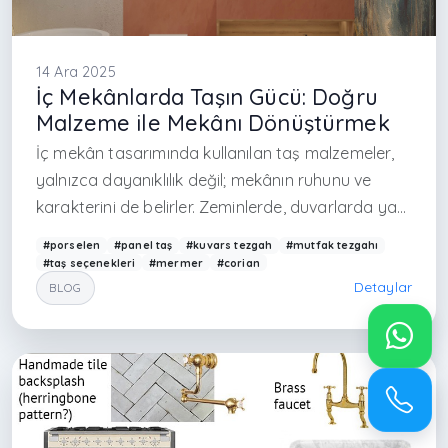
14 Ara 2025
İç Mekânlarda Taşın Gücü: Doğru
Malzeme ile Mekânı Dönüştürmek
İç mekân tasarımında kullanılan taş malzemeler,
yalnızca dayanıklılık değil; mekânın ruhunu ve
karakterini de belirler. Zeminlerde, duvarlarda ya
da tezgâhlarda tercih edilen doğru taş türü,
#porselen
#panel taş
#kuvars tezgah
#mutfak tezgahı
tasarımın kalitesini doğrudan etkiler. Günümüzde
#taş seçenekleri
#mermer
#corian
iç mekân projelerinde öne çıkan kuvars, porselen,
Detaylar
BLOG
mermer ve panel taşlar, farklı ihtiyaçlara yönelik
güçlü çözümler sunar.