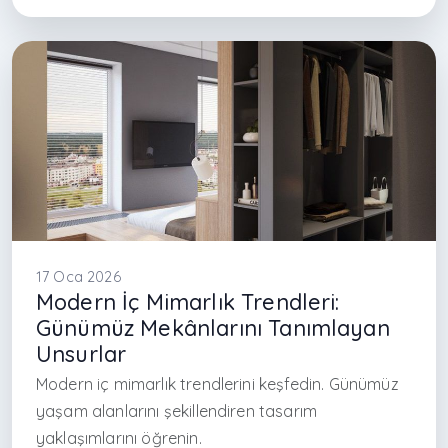
#küçük salon dekorasyonu
#modern interior Turkey
#Arkethane iç mimarlık
#functional small spaces
#tiny home ideas
#urban living design
#compact house design
#efficient interior planning
17 Oca 2026
Modern İç Mimarlık Trendleri:
Günümüz Mekânlarını Tanımlayan
Unsurlar
Modern iç mimarlık trendlerini keşfedin. Günümüz
yaşam alanlarını şekillendiren tasarım
yaklaşımlarını öğrenin.