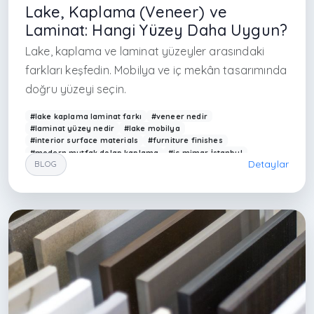
Lake, Kaplama (Veneer) ve
Laminat: Hangi Yüzey Daha Uygun?
Lake, kaplama ve laminat yüzeyler arasındaki
farkları keşfedin. Mobilya ve iç mekân tasarımında
doğru yüzeyi seçin.
#lake kaplama laminat farkı
#veneer nedir
#laminat yüzey nedir
#lake mobilya
#interior surface materials
#furniture finishes
#modern mutfak dolap kaplama
#iç mimar İstanbul
Detaylar
BLOG
#interior designer Istanbul
#modern ev tasarımı
#yüzey malzemeleri karşılaştırma
#ahşap kaplama mobilya
#laminat avantajları
#Arkethane iç mimarlık
#çağdaş iç mimarlık Türkiye
#furniture design materials
#modern interior Turkey
#dolap kaplama çeşitleri
#luxury interior finishes
#interior materials guide
#şişli iç mimarlık
#mecidiyeköy mim