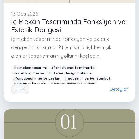
13 Oca 2026
İç Mekân Tasarımında Fonksiyon ve
Estetik Dengesi
İç mekân tasarımında fonksiyon ve estetik
dengesi nasıl kurulur? Hem kullanışlı hem şık
alanlar tasarlamanın yollarını keşfedin.
#iç mekan tasarımı
#fonksiyonel iç mimarlık
#estetik iç mekan
#interior design balance
#functional interior design
#modern interior Istanbul
#iç mimar İstanbul
#interior designer Turkey
Detaylar
BLOG
#yaşam alanı tasarımı
#modern ev tasarımı
#iç mimarlık hizmetleri
#mekan planlama
#interior space planning
#çağdaş iç mimarlık
#luxury interior design Istanbul
#minimalist interior design
#Arkethane iç mimarlık
#modern yaşam alanları
#interior design Turkey
#home design ideas
#interior architect firm in istanbul
#iç mimarlık