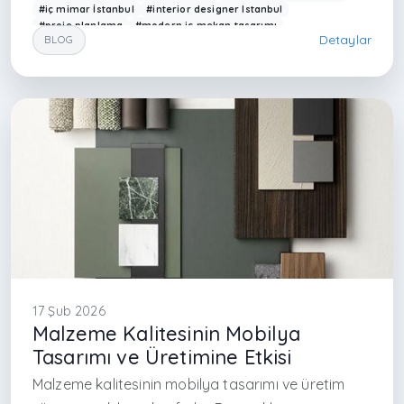
#iç mimar İstanbul
#interior designer Istanbul
#proje planlama
#modern iç mekan tasarımı
Detaylar
BLOG
#3D render tasarım
#teknik çizim iç mimarlık
#Arkethane proje süreci
#interior architecture Turkey
#modern ev tasarımı
#tasarım aşamaları
#proje yönetimi iç mimarlık
#residential design process
#mimarlık hizmetleri İstanbul
#interior planning Turkey
#çağdaş iç mimarlık
#design workflow
#ataköy iç mimarlık
#ataşehir iç mimar
17 Şub 2026
Malzeme Kalitesinin Mobilya
Tasarımı ve Üretimine Etkisi
Malzeme kalitesinin mobilya tasarımı ve üretim