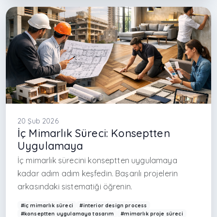
#proje çizim süreci
#design documentation
#çağdaş mimarlık Türkiye
#ölçülendirme mimarlık
#yapı detay çizimleri
#professional architecture drawings
#kadıköy iç mimarlık
#caddebostan arch
20 Şub 2026
İç Mimarlık Süreci: Konseptten
Uygulamaya
İç mimarlık sürecini konseptten uygulamaya
kadar adım adım keşfedin. Başarılı projelerin
arkasındaki sistematiği öğrenin.
#iç mimarlık süreci
#interior design process
#konseptten uygulamaya tasarım
#mimarlık proje süreci