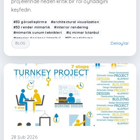
projelerinde neden kritik bir rol oynadığını
keşfedin.
#3D görselleştirme
#architectural visualization
#3D render mimarlık
#interior rendering
#mimarlık sunum teknikleri
#iç mimar İstanbul
#interior designer Istanbul
#3D modelleme
Detaylar
BLOG
#mimarlık ofisi İstanbul
#modern mimarlık görselleştirme
#Arkethane render
#photorealistic rendering
#design visualization Turkey
#mimari sunum
#modern ev tasarımı
#render hizmeti İstanbul
#visualization architecture
#interior design render
#çağdaş mimarlık Türkiye
#3D design Turkey
#sapanca iç mimarlık
#sapanca mimarlık
#antalya archi
28 Şub 2026