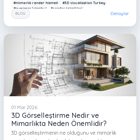
#mimarlık render hizmeti
#3D visualization Turkey
#iç mimar İstanbul
#render teknikleri
Detaylar
BLOG
#mimarlık ofisi İstanbul
#modern interior render
#Arkethane render
#realistic lighting render
#architectural rendering
#modern ev görselleştirme
#rendering techniques
#3D design Istanbul
#çağdaş mimarlık Türkiye
#render kalitesi
#interior design render
#visualization Turkey
#maslak iç mimarlık
#levent iç mimarlık
#kağıthane iç
01 Mar 2026
3D Görselleştirme Nedir ve
Mimarlıkta Neden Önemlidir?
3D görselleştirmenin ne olduğunu ve mimarlık