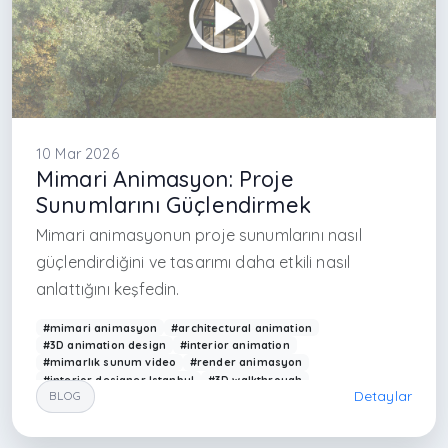
10 Mar 2026
Mimari Animasyon: Proje
Sunumlarını Güçlendirmek
Mimari animasyonun proje sunumlarını nasıl
güçlendirdiğini ve tasarımı daha etkili nasıl
anlattığını keşfedin.
#mimari animasyon
#architectural animation
#3D animation design
#interior animation
#mimarlık sunum video
#render animasyon
#interior designer Istanbul
#3D walkthrough
Detaylar
BLOG
#Arkethane animasyon
#modern mimarlık sunumu
#animation architecture
#visualization video
#real estate animation
#design animation Turkey