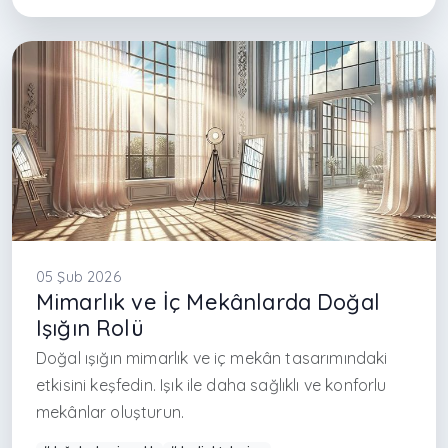
#Arkethane mimarlık
#doğal malzeme kullanımı
#çağdaş mimarlık Türkiye
#surface materials design
#durable interior materials
#modern villa tasarımı
#luxury interior materials
#mekan tasarımı İstanbul
#contemporary interior materials
05 Şub 2026
Mimarlık ve İç Mekânlarda Doğal
Işığın Rolü
Doğal ışığın mimarlık ve iç mekân tasarımındaki
etkisini keşfedin. Işık ile daha sağlıklı ve konforlu
mekânlar oluşturun.