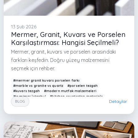
13 Şub 2026
Mermer, Granit, Kuvars ve Porselen
Karşılaştırması: Hangisi Seçilmeli?
Mermer, granit, kuvars ve porselen arasındaki
farkları keşfedin. Doğru yüzey malzemesini
seçmek için rehber.
#mermer granit kuvars porselen farkı
#marble vs granite vs quartz
#porselen tezgah
#kuvars tezgah
#modern mutfak malzemeleri
#iç mimar İstanbul
#kitchen countertop materials
Detaylar
BLOG
#modern interior Turkey
#granit tezgah avantajları
#mermer dezavantajları
#porselen yüzey tasarımı
#Arkethane mimarlık
#interior designer Istanbul
#modern mutfak tasarımı
#stone materials comparison
#durable surface materials
#çağdaş iç mimarlık
#tezgah seçimi rehberi
#luxury kitchen design
#interior materials Turkey
#florya iç mimarlık