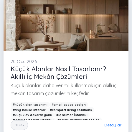
20 Oca 2026
Küçük Alanlar Nasıl Tasarlanır?
Akıllı İç Mekân Çözümleri
Küçük alanları daha verimli kullanmak için akıllı iç
mekân tasarım çözümlerini keşfedin.
#küçük alan tasarımı
#small space design
#tiny house interior
#compact living solutions
#küçük ev dekorasyonu
#iç mimar İstanbul
#interior design Istanbul
#small apartment design
Detaylar
BLOG
#modern küçük ev tasarımı
#space saving furniture
#akıllı depolama çözümleri
#minimal interior design