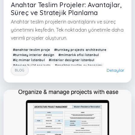
Anahtar Teslim Projeler: Avantajlar,
Süreç ve Stratejik Planlama
Anahtar teslim projelerin avantajlarını ve süreç
yönetimini keşfedin. Tek noktadan yönetimle daha
verimli projeler oluşturun.
#anahtar teslim proje
#turnkey projects architecture
#turnkey interior design
#mimarlık ofisi İstanbul
#iç mimar İstanbul
#interior designer Istanbul
#design build projects
#anahtar teslim ev tasarımı
Detaylar
BLOG
#proje yönetimi Türkiye
#Arkethane mimarlık
#turnkey project Turkey
#modern villa tasarımı
#interior project Istanbul
#full service architecture
#çağdaş mimarlık Türkiye
#construction turnkey
#design and build Turkey
#mimari uygulama hizmeti
#interior architecture Turkey
#professional project delivery
#sarıyer