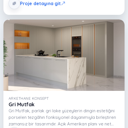
MDFLAM gövde sistemi yapısal dayanımı sağlar.
Proje detayına git
Porselen tezgâh ise hem teknik performans hem zarif
görünüm sunar. Tasarım; minimal form dili, malzeme
dengesi ve ergonomik planlama ile çağdaş yaşamı
destekleyen bütüncül bir mutfak sistemidir.
ARKETHANE KONSEPT
Gri Mutfak
Gri Mutfak, parlak gri lake yüzeylerin dingin estetiğini
porselen tezgâhın fonksiyonel dayanımıyla birleştiren
zamansız bir tasarımdır. Açık Amerikan planı ve net