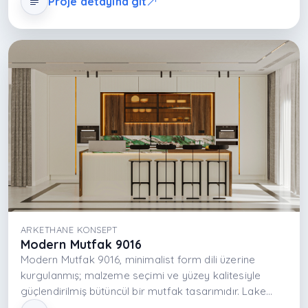
Proje detayına git
ve ferah atmosfer, dingin renk paletiyle yaşam alanını
dönüştürür.
ARKETHANE KONSEPT
Modern Mutfak 9016
Modern Mutfak 9016, minimalist form dili üzerine
kurgulanmış; malzeme seçimi ve yüzey kalitesiyle
güçlendirilmiş bütüncül bir mutfak tasarımıdır. Lake
kapakların pürüzsüz ve ışık yansıtıcı etkisi mekâna