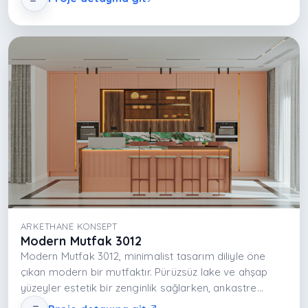
sağlar. Porselen tezgahlar ise çizilmez, ısıya dayanıklı
ve leke tutmayan özellikleriyle mutfakta hem hijyen
hem de kullanım kolaylığı yaratır. İnce, zarif
tasarımlarıyla lake dolaplarla uyumlu bir görünüm
oluşturur. Ankastre ürünler ise dolaplarla bütünleşerek
mutfakta düzenli, minimalist ve ergonomik bir alan
sağlar. Teknolojik özellikleri ve enerji verimliliğiyle
modern mutfak deneyimini tamamlar. Üçlü
kombinasyon, hem şıklığı hem işlevselliği en üst
seviyeye taşır.
ARKETHANE KONSEPT
Modern Mutfak 3012
Modern Mutfak 3012, minimalist tasarım diliyle öne
çıkan modern bir mutfaktır. Pürüzsüz lake ve ahşap
yüzeyler estetik bir zenginlik sağlarken, ankastre
cihazların entegre yerleşimi fonksiyonelliği artırır. Açık