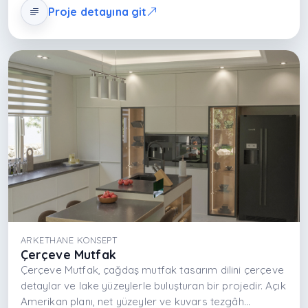
yüzey diliyle ferahlığı ve düzeni güçlendirir; estetik ve
Proje detayına git
günlük kullanım dengesiyle çağdaş konut
mutfaklarında modern bir deneyim sunar.
ARKETHANE KONSEPT
Çerçeve Mutfak
Çerçeve Mutfak, çağdaş mutfak tasarım dilini çerçeve
detaylar ve lake yüzeylerle buluşturan bir projedir. Açık
Amerikan planı, net yüzeyler ve kuvars tezgâh