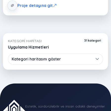
performansı sayesinde estetik ile fonksiyonelliği
Proje detayına git
dengeler; ferah, düzenli ve modern bir yaşam alanı
sunar.
KATEGORI HARITASI
31 kategori
Uygulama Hizmetleri
Kategori haritasını göster
Estetik, sürdürülebilir ve insan odaklı deneyimler.