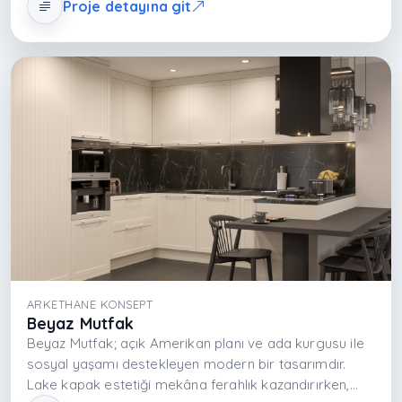
Proje detayına git
ferahlık kazandırırken, kuvars tezgâh yüksek dayanımı
ve homojen dokusuyla fonksiyonel omurgayı
oluşturur. Masif ahşap detaylar modern yüzeyleri
dengeler ve doğal bir sıcaklık katmanı oluşturur. Cam
elemanlar ise şeffaflık ve hafiflik sağlayarak mekânsal
derinliği artırır. Tasarım; estetik, teknik dayanım ve
ergonomik kullanım senaryosunu tek bir
kompozisyonda birleştirerek mutfağı yalnızca bir
üretim alanı değil, yaşamın merkezine yerleşen bir
deneyim alanına dönüştürür.
ARKETHANE KONSEPT
Beyaz Mutfak
Beyaz Mutfak; açık Amerikan planı ve ada kurgusu ile
sosyal yaşamı destekleyen modern bir tasarımdır.
Lake kapak estetiği mekâna ferahlık kazandırırken,