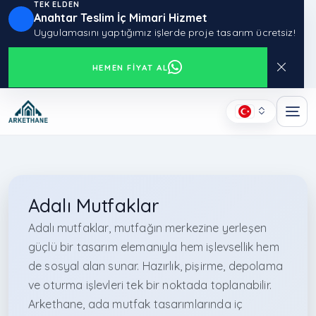
TEK ELDEN
Anahtar Teslim İç Mimari Hizmet
Uygulamasını yaptığımız işlerde proje tasarım ücretsiz!
HEMEN FIYAT AL
Adalı Mutfaklar
Adalı mutfaklar, mutfağın merkezine yerleşen
güçlü bir tasarım elemanıyla hem işlevsellik hem
de sosyal alan sunar. Hazırlık, pişirme, depolama
ve oturma işlevleri tek bir noktada toplanabilir.
Arkethane, ada mutfak tasarımlarında iç