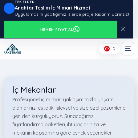
TEK ELDEN
Anahtar Teslim İç Mimari Hizmet
Uygulamasını yaptığımız işlerde proje tasarım ücretsiz!
HEMEN FIYAT AL
İç Mekanlar
Profesyonel iç mimari yaklaşımımızla yaşam
alanlarınızı estetik, işlevsel ve size özel çözümlerle
yeniden kurguluyoruz. Sunacağımız
fiyatlandırma paketleri, ihtiyaçlarınıza ve
mekânın kapsamına göre esnek seçenekler