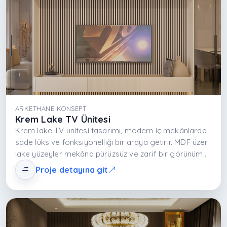
ARKETHANE KONSEPT
Krem Lake TV Ünitesi
Krem lake TV ünitesi tasarımı, modern iç mekânlarda
sade lüks ve fonksiyonelliği bir araya getirir. MDF üzeri
lake yüzeyler mekâna pürüzsüz ve zarif bir görünüm
kazandırırken krem tonları alanı daha ferah ve geniş
Proje detayına git
hissettirir. Açık ve kapalı depolama çözümleri medya
ekipmanının düzenli yerleşimini sağlar. Minimal çizgiler
ve yatay kurgu sayesinde salon veya yatak odası
dengeli ve zamansız bir yaşam alanına dönüşür.