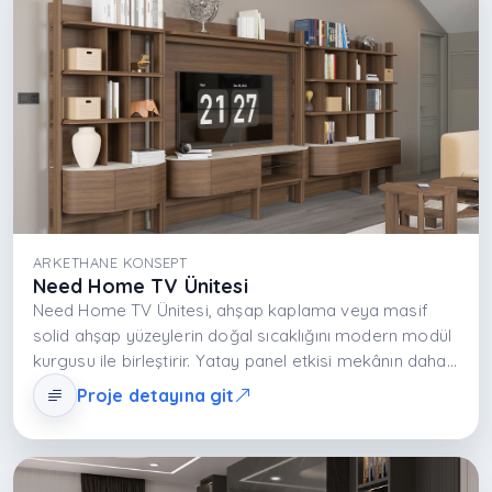
dönüştürür.
ARKETHANE KONSEPT
Need Home TV Ünitesi
Need Home TV Ünitesi, ahşap kaplama veya masif
solid ahşap yüzeylerin doğal sıcaklığını modern modül
kurgusu ile birleştirir. Yatay panel etkisi mekânın daha
geniş algılanmasını sağlarken açık ve kapalı depolama
Proje detayına git
alanları medya ekipmanının düzenli kullanımına imkân
tanır. Doğal doku ve net geometrik çizgiler sayesinde
salon hem estetik hem konforlu bir yaşam alanına
dönüşür.