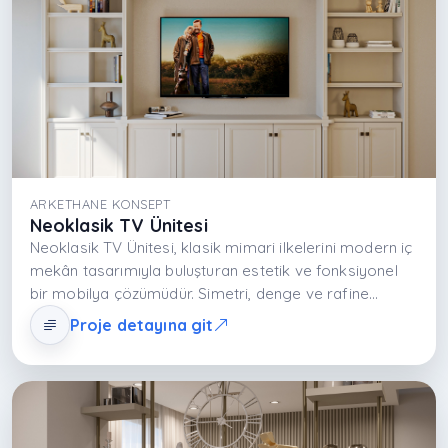
ARKETHANE KONSEPT
Neoklasik TV Ünitesi
Neoklasik TV Ünitesi, klasik mimari ilkelerini modern iç
mekân tasarımıyla buluşturan estetik ve fonksiyonel
bir mobilya çözümüdür. Simetri, denge ve rafine
detaylarla salonun odak noktasını güçlendirir. Nötr
Proje detayına git
tonlar, kaliteli yüzeyler ve zarif çerçeve detayları
mekânı geniş ve şık gösterirken entegre depolama
alanları günlük yaşamı düzenli ve konforlu kılar.