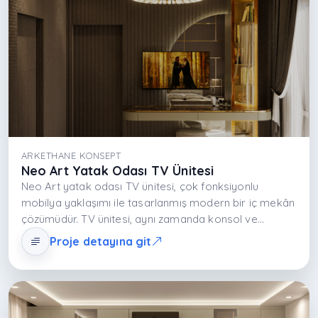
ARKETHANE KONSEPT
Neo Art Yatak Odası TV Ünitesi
Neo Art yatak odası TV ünitesi, çok fonksiyonlu
mobilya yaklaşımı ile tasarlanmış modern bir iç mekân
çözümüdür. TV ünitesi, aynı zamanda konsol ve
makyaj masası olarak kullanılabilen modüler yapısı
Proje detayına git
sayesinde alan verimliliği sağlar. Nötr tonlar ve sade
yüzeyler yatak odasında ferah ve düzenli bir atmosfer
oluştururken depolama çözümleri günlük kullanım
konforunu artırır. Tasarım, modern yaşam stiline
uyumlu esnek bir kullanım deneyimi sunar.