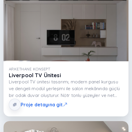
dönüştüren güçlü bir odak mobilya yaklaşımı sunar.
ARKETHANE KONSEPT
Liverpool TV Ünitesi
Liverpool TV ünitesi tasarımı, modern panel kurgusu
ve dengeli modül yerleşimi ile salon mekânında güçlü
bir odak duvar oluşturur. Nötr tonlu yüzeyler ve net
geometrik çizgiler mekâna ferah ve şehirli bir karakter
Proje detayına git
kazandırır. Açık ve kapalı depolama alanları medya
ekipmanının düzenli kullanımını sağlarken dekoratif
objeler için estetik bir sunum alanı oluşturur. Tasarım,
salonu modern ve prestijli bir yaşam alanına