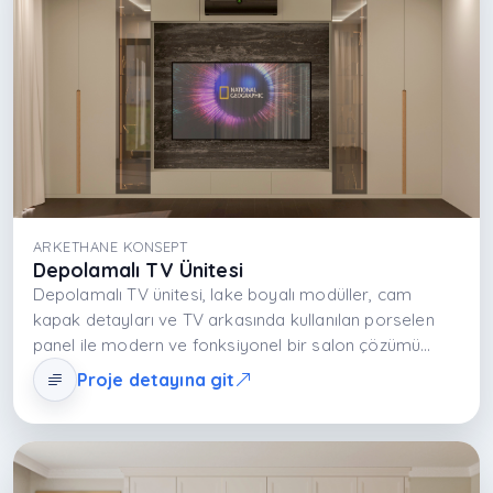
ARKETHANE KONSEPT
Depolamalı TV Ünitesi
Depolamalı TV ünitesi, lake boyalı modüller, cam
kapak detayları ve TV arkasında kullanılan porselen
panel ile modern ve fonksiyonel bir salon çözümü
sunar. Kapaklı dolaplar ve raf sistemleri yüksek
Proje detayına git
depolama kapasitesi sağlarken mekânda düzenli ve
ferah bir atmosfer oluşturur. Dayanıklı porselen yüzey
prestijli bir görünüm kazandırır. Tasarım, yaşam alanını
estetik ve organize bir medya duvarına dönüştürür.