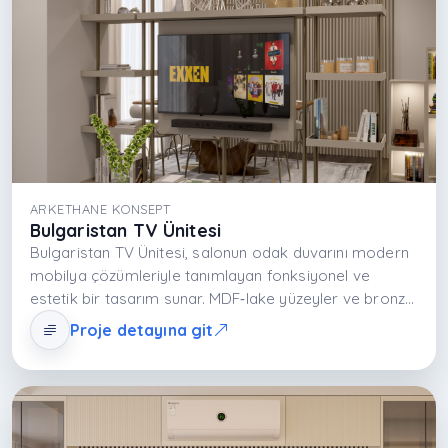
ARKETHANE KONSEPT
Bulgaristan TV Ünitesi
Bulgaristan TV Ünitesi, salonun odak duvarını modern
mobilya çözümleriyle tanımlayan fonksiyonel ve
estetik bir tasarım sunar. MDF‑lake yüzeyler ve bronz
ayna detaylar mekâna modern bir karakter kazandırır;
Proje detayına git
nötr krem‑beige palet salonu ferah ve düzenli gösterir.
Açık ve kapalı depolama alanları sayesinde medya
ekipmanı ile dekoratif objeler dengeli bir şekilde
yerleştirilir, böylece salon yaşamı konforlu ve görsel
olarak zengin hale gelir.