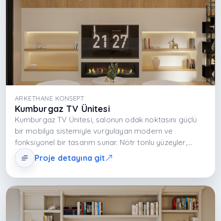
ARKETHANE KONSEPT
Kumburgaz TV Ünitesi
Kumburgaz TV Ünitesi, salonun odak noktasını güçlü
bir mobilya sistemiyle vurgulayan modern ve
fonksiyonel bir tasarım sunar. Nötr tonlu yüzeyler,
dengeli panel çözümleri ve açık‑kapalı depolama
Proje detayına git
alanları salonu ferah ve estetik kılar. TV ve medya
ekipmanının düzenli yerleşimi ile dekoratif objeler için
alan sunan ünite, salonun sosyal yaşam alanını dengeli
ve modern bir deneyime dönüştürür.