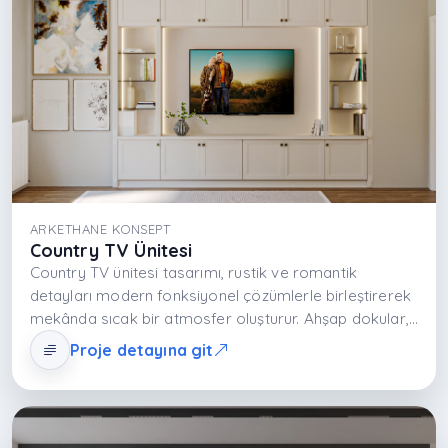
ARKETHANE KONSEPT
Country TV Ünitesi
Country TV ünitesi tasarımı, rustik ve romantik
detayları modern fonksiyonel çözümlerle birleştirerek
mekânda sıcak bir atmosfer oluşturur. Ahşap dokular,
lake yüzeyler ve pastel tonlar salonun daha ferah ve
Proje detayına git
davetkâr algılanmasını sağlar. Açık ve kapalı
depolama alanları medya ekipmanı ile dekoratif
objelerin düzenli kullanımına imkân tanır. Tasarım,
salonu zamansız ve konforlu bir yaşam alanına