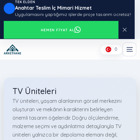
TEK ELDEN
Anahtar Teslim İç Mimari Hizmet
Uygulamasını yaptığımız işlerde proje tasarım ücretsiz!
HEMEN FIYAT AL
TV Üniteleri
TV üniteleri, yaşam alanlarının görsel merkezini
oluşturan ve mekânın karakterini belirleyen
önemli tasarım öğeleridir. Doğru ölçülendirme,
malzeme seçimi ve aydınlatma detaylarıyla TV
üniteleri yalnızca bir depolama elemanı değil,