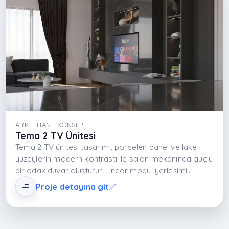
ARKETHANE KONSEPT
Tema 2 TV Ünitesi
Tema 2 TV ünitesi tasarımı, porselen panel ve lake
yüzeylerin modern kontrastı ile salon mekânında güçlü
bir odak duvar oluşturur. Lineer modül yerleşimi
mekânın daha geniş algılanmasını sağlarken
Proje detayına git
fonksiyonel depolama alanları medya ekipmanının
düzenli kullanımına imkân tanır. Doğal taş etkili
porselen dokular ve pürüzsüz lake yüzeyler sayesinde