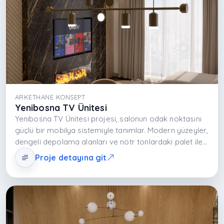
ARKETHANE KONSEPT
Yenibosna TV Ünitesi
Yenibosna TV Ünitesi projesi, salonun odak noktasını
güçlü bir mobilya sistemiyle tanımlar. Modern yüzeyler,
dengeli depolama alanları ve nötr tonlardaki palet ile
tasarlanan ünite, salon mekanını ferah ve estetik kılar.
Proje detayına git
Akışkan yerleşim sayesinde kullanıcı hareketi
kesilmeden görsel odak yaratılır. Fonksiyonel detaylar,
kablo yönetimi ve dekoratif objelerle birlikte düzenli
ve konforlu bir yaşam alanı deneyimi sağlar.