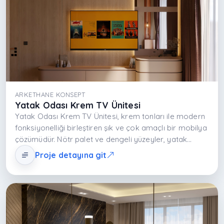
ARKETHANE KONSEPT
Yatak Odası Krem TV Ünitesi
Yatak Odası Krem TV Ünitesi, krem tonları ile modern
fonksiyonelliği birleştiren şık ve çok amaçlı bir mobilya
çözümüdür. Nötr palet ve dengeli yüzeyler, yatak
odasında ferah ve sakin bir atmosfer yaratır. Entegre
Proje detayına git
açık-kapalı depolama alanları hem medya ekipmanını
hem dekoratif objeleri düzenler. Tasarım, yatak
odasını hem estetik hem işlevsel açıdan dengeli bir
yaşam alanına dönüştürür.