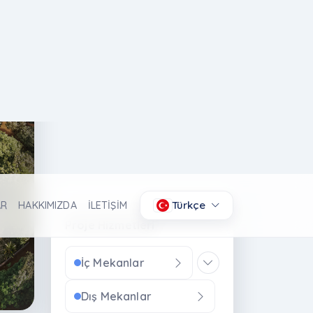
Proje Hizmetleri
İç Mekanlar
Dış Mekanlar
eri
Ürünler
Animasyonlar
360° Panoramik
Deneyimler