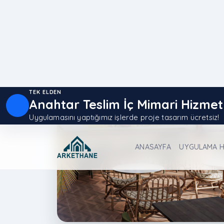
Proje Hizmetleri projeleri
Bu kategoriye atanmış proje kartlarını incele
Açık Teras Otel Barı | GRO