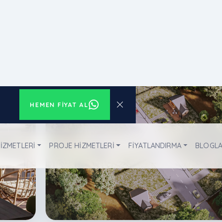
yin.
Tiny House Köyü / Arkethane Evl