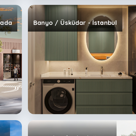
nada
Banyo / Üsküdar - İstanbul
an
Bungalov / Tekirdağ - TR