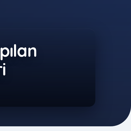
pılan
i