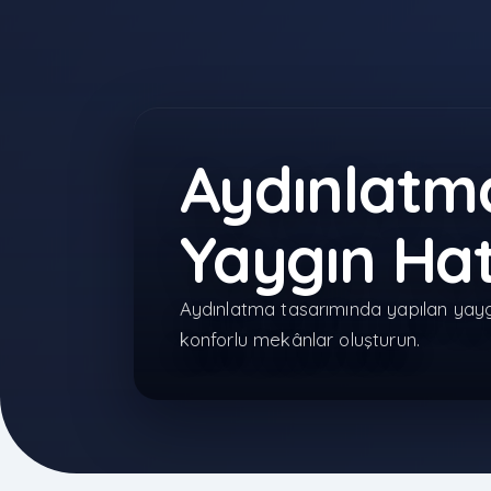
Aydınlatm
Yaygın Hat
Aydınlatma tasarımında yapılan yayg
konforlu mekânlar oluşturun.