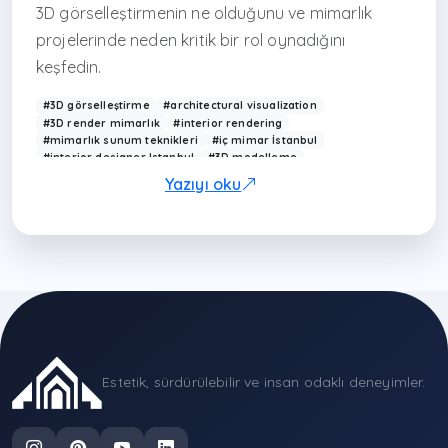
3D görselleştirmenin ne olduğunu ve mimarlık
projelerinde neden kritik bir rol oynadığını
keşfedin.
#3D görselleştirme
#architectural visualization
#3D render mimarlık
#interior rendering
#mimarlık sunum teknikleri
#iç mimar İstanbul
#interior designer Istanbul
#3D modelleme
#mimarlık ofisi İstanbul
#modern mimarlık görselleştirme
Yazıyı oku
#Arkethane render
#photorealistic rendering
#design visualization Turkey
#mimari sunum
#modern ev tasarımı
#render hizmeti İstanbul
#visualization architecture
#interior design render
#çağdaş mimarlık Türkiye
#3D design Turkey
#sapanca iç mimarlık
#sapanca mimarlık
#antalya archi
Estetik, sürdürülebilir ve insan odaklı deneyimler.