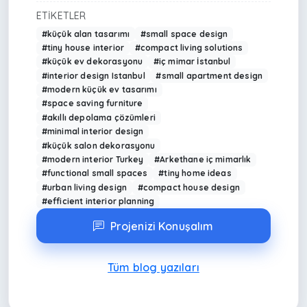
ETIKETLER
#küçük alan tasarımı
#small space design
#tiny house interior
#compact living solutions
#küçük ev dekorasyonu
#iç mimar İstanbul
#interior design Istanbul
#small apartment design
#modern küçük ev tasarımı
#space saving furniture
#akıllı depolama çözümleri
#minimal interior design
#küçük salon dekorasyonu
#modern interior Turkey
#Arkethane iç mimarlık
#functional small spaces
#tiny home ideas
#urban living design
#compact house design
#efficient interior planning
Projenizi Konuşalım
Tüm blog yazıları