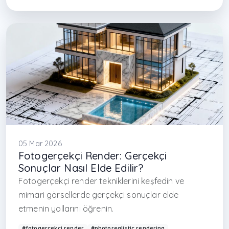
#iç mimar İstanbul
#mimarlık ofisi İstanbul
#çağdaş mimarlık Türkiye
#project animation
#3D animation Turkey
#presentation animation
#avcılar iç mimarlık
#başakşehir iç mimarlık
#başakşehir mimarlık
#maslak
05 Mar 2026
Fotogerçekçi Render: Gerçekçi
Sonuçlar Nasıl Elde Edilir?
Fotogerçekçi render tekniklerini keşfedin ve
mimari görsellerde gerçekçi sonuçlar elde
etmenin yollarını öğrenin.
#fotogerçekçi render
#photorealistic rendering