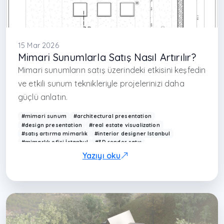
15 Mar 2026
Mimari Sunumlarla Satış Nasıl Artırılır?
Mimari sunumların satış üzerindeki etkisini keşfedin
ve etkili sunum teknikleriyle projelerinizi daha
güçlü anlatın.
#mimari sunum
#architectural presentation
#design presentation
#real estate visualization
#satış artırma mimarlık
#interior designer Istanbul
#mimarlık ofisi İstanbul
#3D render satış
#proje sunum teknikleri
#Arkethane sunum
Yazıyı oku
#visualization sales
#modern interior presentation
#mimari pazarlama
#interior design marketing
#3D design Turkey
#çağdaş mimarlık Türkiye
#project presentation design
#render satış etkisi
#design communication
#architecture marketing