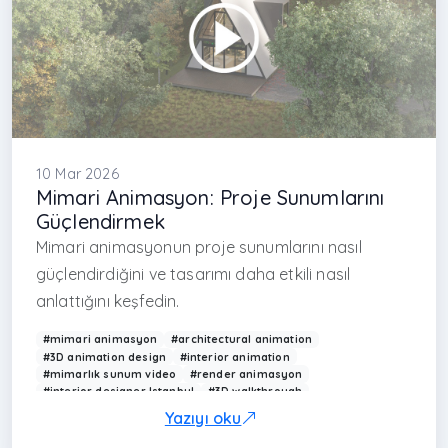
10 Mar 2026
Mimari Animasyon: Proje Sunumlarını
Güçlendirmek
Mimari animasyonun proje sunumlarını nasıl
güçlendirdiğini ve tasarımı daha etkili nasıl
anlattığını keşfedin.
#mimari animasyon
#architectural animation
#3D animation design
#interior animation
#mimarlık sunum video
#render animasyon
#interior designer Istanbul
#3D walkthrough
#Arkethane animasyon
#modern mimarlık sunumu
Yazıyı oku
#animation architecture
#visualization video
#real estate animation
#design animation Turkey