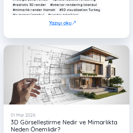
#realistic 3D render
#interior rendering Istanbul
#mimarlık render hizmeti
#3D visualization Turkey
#iç mimar İstanbul
#render teknikleri
#mimarlık ofisi İstanbul
#modern interior render
Yazıyı oku
#Arkethane render
#realistic lighting render
#architectural rendering
#modern ev görselleştirme
#rendering techniques
#3D design Istanbul
#çağdaş mimarlık Türkiye
#render kalitesi
#interior design render
#visualization Turkey
#maslak iç mimarlık
#levent iç mimarlık
#kağıthane iç
01 Mar 2026
3D Görselleştirme Nedir ve Mimarlıkta
Neden Önemlidir?