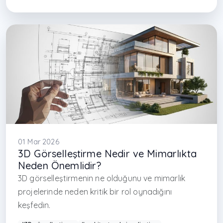
#rendering techniques
#3D design Istanbul
#çağdaş mimarlık Türkiye
#render kalitesi
#interior design render
#visualization Turkey
#maslak iç mimarlık
#levent iç mimarlık
#kağıthane iç
01 Mar 2026
3D Görselleştirme Nedir ve Mimarlıkta
Neden Önemlidir?
3D görselleştirmenin ne olduğunu ve mimarlık
projelerinde neden kritik bir rol oynadığını
keşfedin.