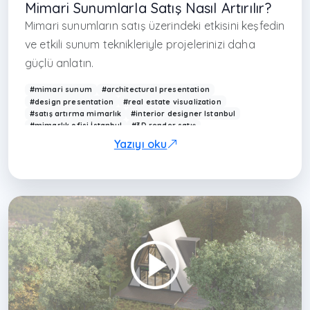
Mimari Sunumlarla Satış Nasıl Artırılır?
Mimari sunumların satış üzerindeki etkisini keşfedin
ve etkili sunum teknikleriyle projelerinizi daha
güçlü anlatın.
#mimari sunum
#architectural presentation
#design presentation
#real estate visualization
#satış artırma mimarlık
#interior designer Istanbul
#mimarlık ofisi İstanbul
#3D render satış
#proje sunum teknikleri
#Arkethane sunum
Yazıyı oku
#visualization sales
#modern interior presentation
#mimari pazarlama
#interior design marketing
#3D design Turkey
#çağdaş mimarlık Türkiye
#project presentation design
#render satış etkisi
#design communication
#architecture marketing