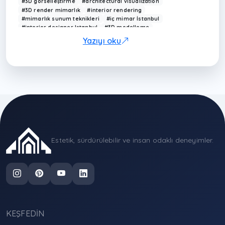
#3D görselleştirme
#architectural visualization
#3D render mimarlık
#interior rendering
#mimarlık sunum teknikleri
#iç mimar İstanbul
#interior designer Istanbul
#3D modelleme
#mimarlık ofisi İstanbul
#modern mimarlık görselleştirme
Yazıyı oku
#Arkethane render
#photorealistic rendering
#design visualization Turkey
#mimari sunum
#modern ev tasarımı
#render hizmeti İstanbul
#visualization architecture
#interior design render
#çağdaş mimarlık Türkiye
#3D design Turkey
#sapanca iç mimarlık
#sapanca mimarlık
#antalya archi
Estetik, sürdürülebilir ve insan odaklı deneyimler.
KEŞFEDIN