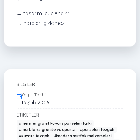
→ tasarımı güçlendirir
→ hataları gizlemez
BILGILER
Yayın Tarihi
13 Şub 2026
ETIKETLER
#mermer granit kuvars porselen farkı
#marble vs granite vs quartz
#porselen tezgah
#kuvars tezgah
#modern mutfak malzemeleri