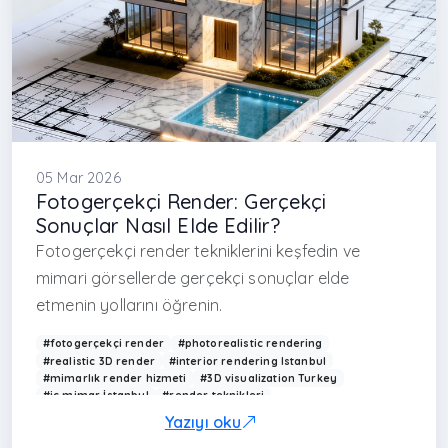
05 Mar 2026
Fotogerçekçi Render: Gerçekçi
Sonuçlar Nasıl Elde Edilir?
Fotogerçekçi render tekniklerini keşfedin ve
mimari görsellerde gerçekçi sonuçlar elde
etmenin yollarını öğrenin.
#fotogerçekçi render
#photorealistic rendering
#realistic 3D render
#interior rendering Istanbul
#mimarlık render hizmeti
#3D visualization Turkey
#iç mimar İstanbul
#render teknikleri
#mimarlık ofisi İstanbul
#modern interior render
Yazıyı oku
#Arkethane render
#realistic lighting render
#architectural rendering
#modern ev görselleştirme