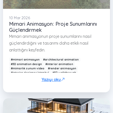
10 Mar 2026
Mimari Animasyon: Proje Sunumlarını
Güçlendirmek
Mimari animasyonun proje sunumlarını nasıl
güçlendirdiğini ve tasarımı daha etkili nasıl
anlattığını keşfedin.
#mimari animasyon
#architectural animation
#3D animation design
#interior animation
#mimarlık sunum video
#render animasyon
#interior designer Istanbul
#3D walkthrough
#Arkethane animasyon
#modern mimarlık sunumu
Yazıyı oku
#animation architecture
#visualization video
#real estate animation
#design animation Turkey
#iç mimar İstanbul
#mimarlık ofisi İstanbul
#çağdaş mimarlık Türkiye
#project animation
#3D animation Turkey
#presentation animation
#avcılar iç mimarlık
#başakşehir iç mimarlık
#başakşehir mimarlık
#maslak