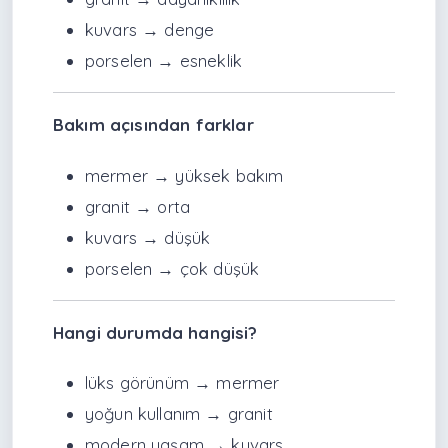
kuvars → denge
porselen → esneklik
Bakım açısından farklar
mermer → yüksek bakım
granit → orta
kuvars → düşük
porselen → çok düşük
Hangi durumda hangisi?
lüks görünüm → mermer
yoğun kullanım → granit
modern yaşam → kuvars