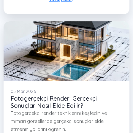
#animation architecture
#visualization video
#real estate animation
#design animation Turkey
#iç mimar İstanbul
#mimarlık ofisi İstanbul
#çağdaş mimarlık Türkiye
#project animation
#3D animation Turkey
#presentation animation
#avcılar iç mimarlık
#başakşehir iç mimarlık
#başakşehir mimarlık
#maslak
05 Mar 2026
Fotogerçekçi Render: Gerçekçi
Sonuçlar Nasıl Elde Edilir?
Fotogerçekçi render tekniklerini keşfedin ve
mimari görsellerde gerçekçi sonuçlar elde
etmenin yollarını öğrenin.