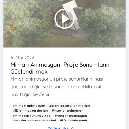
10 Mar 2026
Mimari Animasyon: Proje Sunumlarını
Güçlendirmek
Mimari animasyonun proje sunumlarını nasıl
güçlendirdiğini ve tasarımı daha etkili nasıl
anlattığını keşfedin.
#mimari animasyon
#architectural animation
#3D animation design
#interior animation
#mimarlık sunum video
#render animasyon
#interior designer Istanbul
#3D walkthrough
#Arkethane animasyon
#modern mimarlık sunumu
Yazıyı oku