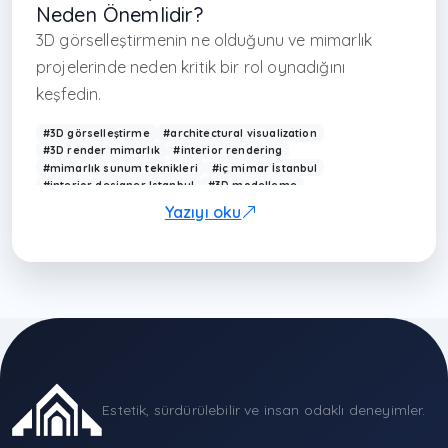
Neden Önemlidir?
3D görselleştirmenin ne olduğunu ve mimarlık
projelerinde neden kritik bir rol oynadığını
keşfedin.
#3D görselleştirme
#architectural visualization
#3D render mimarlık
#interior rendering
#mimarlık sunum teknikleri
#iç mimar İstanbul
#interior designer Istanbul
#3D modelleme
#mimarlık ofisi İstanbul
#modern mimarlık görselleştirme
Yazıyı oku
#Arkethane render
#photorealistic rendering
#design visualization Turkey
#mimari sunum
#modern ev tasarımı
#render hizmeti İstanbul
#visualization architecture
#interior design render
#çağdaş mimarlık Türkiye
#3D design Turkey
#sapanca iç mimarlık
#sapanca mimarlık
#antalya archi
Estetik, sürdürülebilir ve insan odaklı deneyimler.