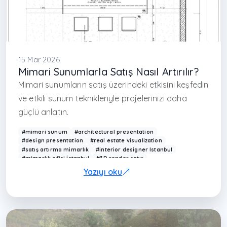
15 Mar 2026
Mimari Sunumlarla Satış Nasıl Artırılır?
Mimari sunumların satış üzerindeki etkisini keşfedin
ve etkili sunum teknikleriyle projelerinizi daha
güçlü anlatın.
#mimari sunum
#architectural presentation
#design presentation
#real estate visualization
#satış artırma mimarlık
#interior designer Istanbul
#mimarlık ofisi İstanbul
#3D render satış
#proje sunum teknikleri
#Arkethane sunum
Yazıyı oku
#visualization sales
#modern interior presentation
#mimari pazarlama
#interior design marketing
#3D design Turkey
#çağdaş mimarlık Türkiye
#project presentation design
#render satış etkisi
#design communication
#architecture marketing