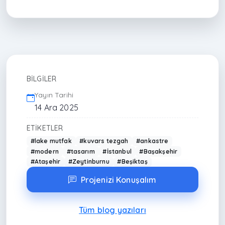
BILGILER
Yayın Tarihi
14 Ara 2025
ETIKETLER
#lake mutfak
#kuvars tezgah
#ankastre
#modern
#tasarım
#İstanbul
#Başakşehir
#Ataşehir
#Zeytinburnu
#Beşiktaş
Projenizi Konuşalım
Tüm blog yazıları