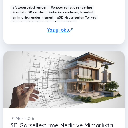
#fotogerçekçi render
#photorealistic rendering
#realistic 3D render
#interior rendering Istanbul
#mimarlık render hizmeti
#3D visualization Turkey
#iç mimar İstanbul
#render teknikleri
#mimarlık ofisi İstanbul
#modern interior render
Yazıyı oku
#Arkethane render
#realistic lighting render
#architectural rendering
#modern ev görselleştirme
#rendering techniques
#3D design Istanbul
#çağdaş mimarlık Türkiye
#render kalitesi
#interior design render
#visualization Turkey
#maslak iç mimarlık
#levent iç mimarlık
#kağıthane iç
01 Mar 2026
3D Görselleştirme Nedir ve Mimarlıkta