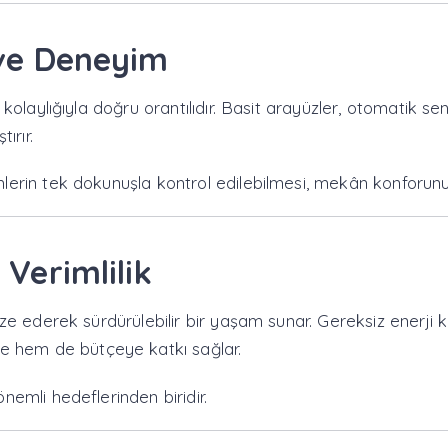
 ve Deneyim
ım kolaylığıyla doğru orantılıdır. Basit arayüzler, otomatik s
ırır.
mlerin tek dokunuşla kontrol edilebilmesi, mekân konforunu a
 Verimlilik
imize ederek sürdürülebilir bir yaşam sunar. Gereksiz enerj
e hem de bütçeye katkı sağlar.
önemli hedeflerinden biridir.