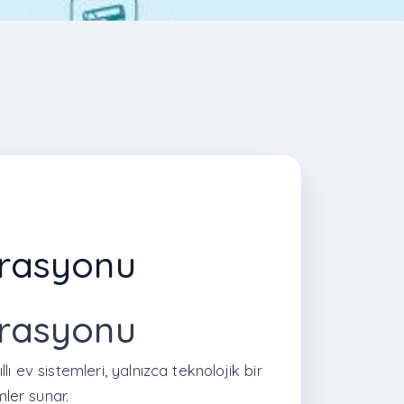
egrasyonu
egrasyonu
ı ev sistemleri, yalnızca teknolojik bir
mler sunar.