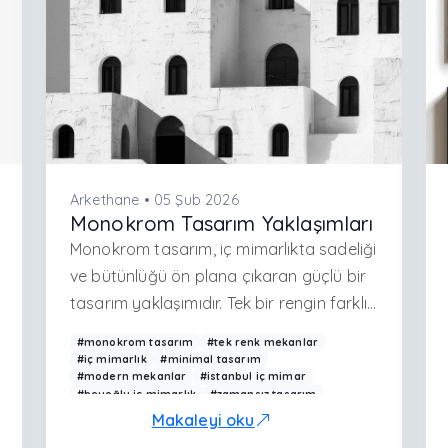
Arkethane • 05 Şub 2026
Monokrom Tasarım Yaklaşımları
Monokrom tasarım, iç mimarlıkta sadeliği
ve bütünlüğü ön plana çıkaran güçlü bir
tasarım yaklaşımıdır. Tek bir rengin farklı
tonlarıyla oluşturulan bu anlayış,
#monokrom tasarım
#tek renk mekanlar
mekânda görsel karmaşayı azaltarak
#iç mimarlık
#minimal tasarım
#modern mekanlar
#istanbul iç mimar
daha dengeli ve sofistike bir atmosfer
#beyoğlu iç mimarlık
#zamansız tasarım
yaratır. Doğru uygulandığında
#konut iç mekanları
#arkethane
Makaleyi oku
monokrom tasarım, mekâna zamansız