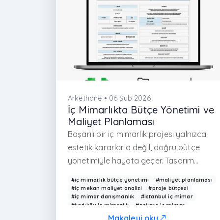
Arkethane • 06 Şub 2026
İç Mimarlıkta Bütçe Yönetimi ve
Maliyet Planlaması
Başarılı bir iç mimarlık projesi yalnızca
estetik kararlarla değil, doğru bütçe
yönetimiyle hayata geçer. Tasarım
aşamasında maliyetlerin gerçekçi şekilde
#iç mimarlık bütçe yönetimi
#maliyet planlaması
öngörülmesi, uygulama sürecinde
#iç mekan maliyet analizi
#proje bütçesi
#iç mimar danışmanlık
#istanbul iç mimar
yaşanabilecek sürpriz harcamaların ve
#kadıköy iç mimarlık
#ankara iç mimar
zaman kayıplarının önüne geçer. İyi
#izmir iç mimarlık
#arkethane
Makaleyi oku