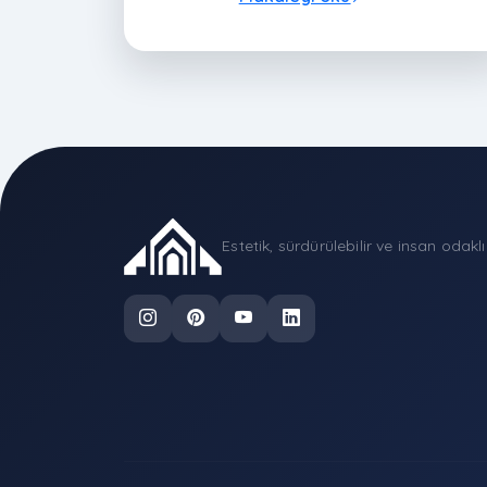
planlanmış bir bütçe, projenin hem kaliteli
hem de sürdürülebilir olmasını sağlar.
Estetik, sürdürülebilir ve insan odakl