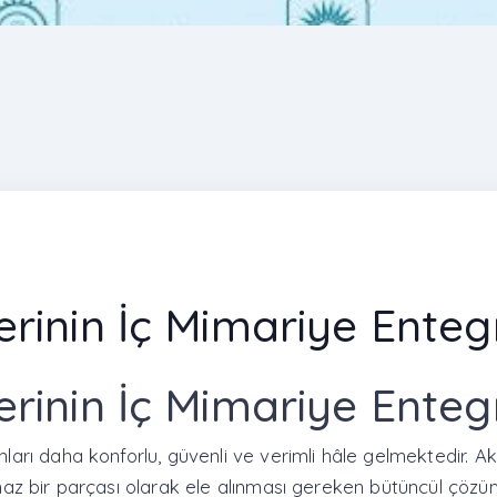
mlerinin İç Mimariye Ent
mlerinin İç Mimariye Ent
ları daha konforlu, güvenli ve verimli hâle gelmektedir. Akıll
ılmaz bir parçası olarak ele alınması gereken bütüncül çözü