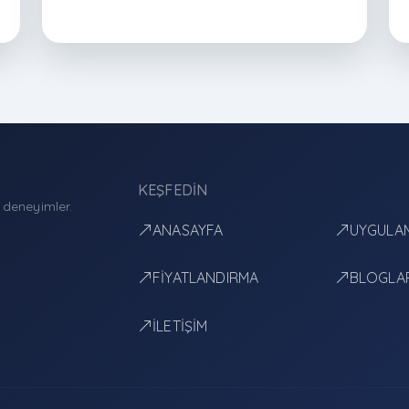
bir karakter kazandırır.
KEŞFEDIN
ı deneyimler.
ANASAYFA
UYGULAM
FİYATLANDIRMA
BLOGLA
İLETİŞİM