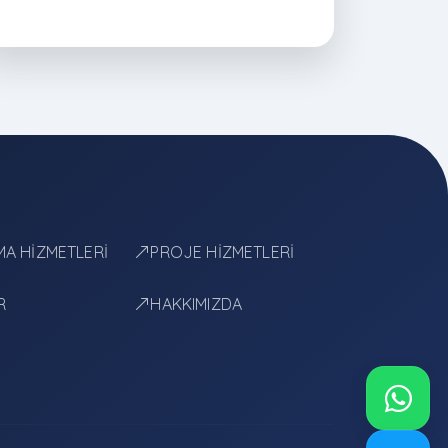
mekân tipi ve bütçe kriterlerine göre
yapılmalıdır.
A HİZMETLERİ
PROJE HİZMETLERİ
R
HAKKIMIZDA