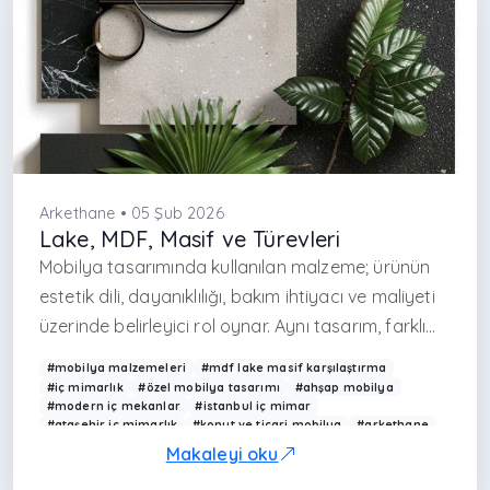
Arkethane • 05 Şub 2026
Lake, MDF, Masif ve Türevleri
Mobilya tasarımında kullanılan malzeme; ürünün
estetik dili, dayanıklılığı, bakım ihtiyacı ve maliyeti
üzerinde belirleyici rol oynar. Aynı tasarım, farklı
malzemelerle tamamen farklı algılar yaratabilir. Bu
#mobilya malzemeleri
#mdf lake masif karşılaştırma
nedenle iç mimarlık projelerinde malzeme seçimi,
#iç mimarlık
#özel mobilya tasarımı
#ahşap mobilya
#modern iç mekanlar
#istanbul iç mimar
yalnızca görsel tercihlere değil; kullanım
#ataşehir iç mimarlık
#konut ve ticari mobilya
#arkethane
senaryosu, mekân tipi ve bütçe kriterlerine göre
Makaleyi oku
yapılmalıdır.