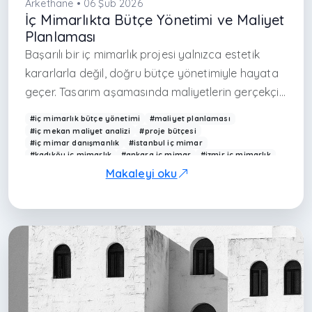
Arkethane • 06 Şub 2026
İç Mimarlıkta Bütçe Yönetimi ve Maliyet
Planlaması
Başarılı bir iç mimarlık projesi yalnızca estetik
kararlarla değil, doğru bütçe yönetimiyle hayata
geçer. Tasarım aşamasında maliyetlerin gerçekçi
şekilde öngörülmesi, uygulama sürecinde
#iç mimarlık bütçe yönetimi
#maliyet planlaması
yaşanabilecek sürpriz harcamaların ve zaman
#iç mekan maliyet analizi
#proje bütçesi
#iç mimar danışmanlık
#istanbul iç mimar
kayıplarının önüne geçer. İyi planlanmış bir bütçe,
#kadıköy iç mimarlık
#ankara iç mimar
#izmir iç mimarlık
projenin hem kaliteli hem de sürdürülebilir olmasını
#arkethane
Makaleyi oku
sağlar.