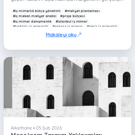
şekilde öngörülmesi, uygulama sürecinde
#iç mimarlık bütçe yönetimi
#maliyet planlaması
yaşanabilecek sürpriz harcamaların ve zaman
#iç mekan maliyet analizi
#proje bütçesi
#iç mimar danışmanlık
#istanbul iç mimar
kayıplarının önüne geçer. İyi planlanmış bir bütçe,
#kadıköy iç mimarlık
#ankara iç mimar
#izmir iç mimarlık
projenin hem kaliteli hem de sürdürülebilir olmasını
#arkethane
Makaleyi oku
sağlar.
Arkethane • 05 Şub 2026