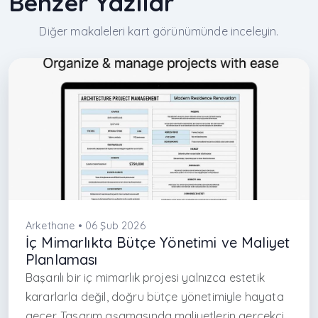
Benzer Yazılar
Diğer makaleleri kart görünümünde inceleyin.
Arkethane • 06 Şub 2026
İç Mimarlıkta Bütçe Yönetimi ve Maliyet
Planlaması
Başarılı bir iç mimarlık projesi yalnızca estetik
kararlarla değil, doğru bütçe yönetimiyle hayata
geçer. Tasarım aşamasında maliyetlerin gerçekçi