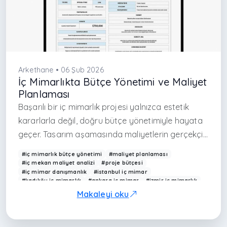
Arkethane • 06 Şub 2026
İç Mimarlıkta Bütçe Yönetimi ve Maliyet
Planlaması
Başarılı bir iç mimarlık projesi yalnızca estetik
kararlarla değil, doğru bütçe yönetimiyle hayata
geçer. Tasarım aşamasında maliyetlerin gerçekçi
şekilde öngörülmesi, uygulama sürecinde
#iç mimarlık bütçe yönetimi
#maliyet planlaması
yaşanabilecek sürpriz harcamaların ve zaman
#iç mekan maliyet analizi
#proje bütçesi
#iç mimar danışmanlık
#istanbul iç mimar
kayıplarının önüne geçer. İyi planlanmış bir bütçe,
#kadıköy iç mimarlık
#ankara iç mimar
#izmir iç mimarlık
projenin hem kaliteli hem de sürdürülebilir olmasını
#arkethane
Makaleyi oku
sağlar.