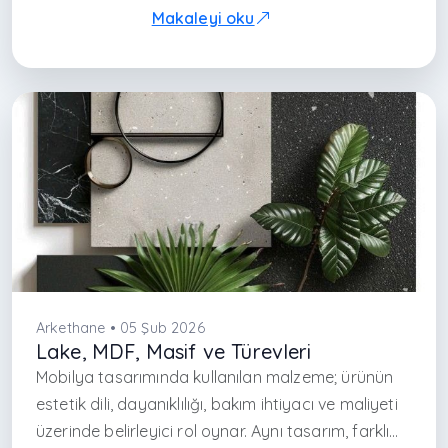
monokrom tasarım, mekâna zamansız bir
Makaleyi oku
karakter kazandırır.
Arkethane • 05 Şub 2026
Lake, MDF, Masif ve Türevleri
Mobilya tasarımında kullanılan malzeme; ürünün
estetik dili, dayanıklılığı, bakım ihtiyacı ve maliyeti
üzerinde belirleyici rol oynar. Aynı tasarım, farklı