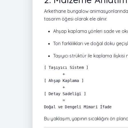
Arkethane bungalow animasyonlarında a
tasarım öğesi olarak ele alınır.
Ahşap kaplama yönleri sade ve okuna
Ton farklılıkları ve doğal doku geçi
Taşıyıcı strüktür ile kaplama ilişkisi ne
[ Taşıyıcı Sistem ]

        +

[ Ahşap Kaplama ]

        +

[ Detay Sadeligi ]

        =

Bu yaklaşım, yapının sıcaklığını ön plana