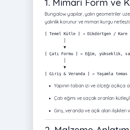
1. Mimari Form ve 
Bungalow yapılar, yalın geometriler üz
yalınlık korunur ve mimari kurgu netleştiri
[ Temel Kütle ] → Dikdörtgen / Kare 
        │

        ▼

[ Çatı Formu ] → Eğim, yükseklik, sa
        │

        ▼

Yapının taban izi ve ölçeği açıkça al
Çatı eğimi ve saçak oranları kütleyle
Giriş, veranda ve açık alan ilişkileri 
2. Malzeme Anlatımı