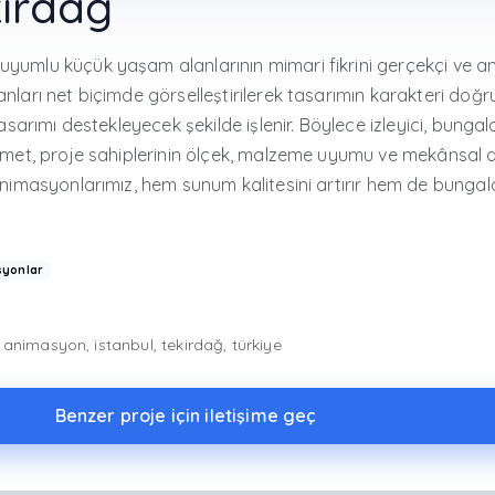
irdağ
mlu küçük yaşam alanlarının mimari fikrini gerçekçi ve anlaşı
arı net biçimde görselleştirilerek tasarımın karakteri doğru 
asarımı destekleyecek şekilde işlenir. Böylece izleyici, bunga
met, proje sahiplerinin ölçek, malzeme uyumu ve mekânsal dü
nimasyonlarımız, hem sunum kalitesini artırır hem de bungal
yonlar
nimasyon, istanbul, tekirdağ, türkiye
Benzer proje için iletişime geç