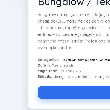
Bungalow / Tek
Bungalow animasyon hizmeti, doğayla uyu
ahşap dokusu, malzeme geçişleri ve oranl
—bitki dokusu, topoğrafya, ışık etkisi—t
edilmeden önce deneyimleyebilir. Bu hiz
değerlendirmesini sağlar. Profesyonel a
avantaj kazandırır.
Kategoriler:
Dış Mekan Animasyonlar
Animas
Durum:
Tamamlandı
Yayın Tarihi:
10 Aralık 2025
Etiketler:
bungalov, dış mekan animasyon, a