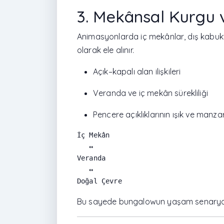
3. Mekânsal Kurgu ve
Animasyonlarda iç mekânlar, dış kabuk
olarak ele alınır.
Açık–kapalı alan ilişkileri
Veranda ve iç mekân sürekliliği
Pencere açıklıklarının ışık ve manzara 
İç Mekân

   ↔

Veranda

   ↔

Bu sayede bungalowun yaşam senaryosu 