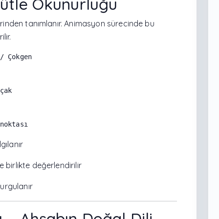
Kütle Okunurluğu
erinden tanımlanır. Animasyon sürecinde bu
lir.
/ Çokgen

çak

gılanır
 birlikte değerlendirilir
vurgulanır
 – Ahşabın Doğal Dili