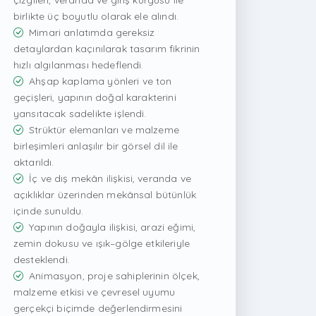
çizgileri, veranda ve giriş kurgusu ile
birlikte üç boyutlu olarak ele alındı.
Mimari anlatımda gereksiz
detaylardan kaçınılarak tasarım fikrinin
hızlı algılanması hedeflendi.
Ahşap kaplama yönleri ve ton
geçişleri, yapının doğal karakterini
yansıtacak sadelikte işlendi.
Strüktür elemanları ve malzeme
birleşimleri anlaşılır bir görsel dil ile
aktarıldı.
İç ve dış mekân ilişkisi, veranda ve
açıklıklar üzerinden mekânsal bütünlük
içinde sunuldu.
Yapının doğayla ilişkisi, arazi eğimi,
zemin dokusu ve ışık–gölge etkileriyle
desteklendi.
Animasyon, proje sahiplerinin ölçek,
malzeme etkisi ve çevresel uyumu
gerçekçi biçimde değerlendirmesini