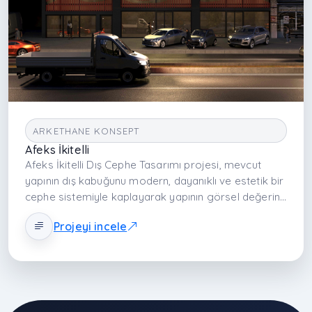
ARKETHANE KONSEPT
Afeks İkitelli
Afeks İkitelli Dış Cephe Tasarımı projesi, mevcut
yapının dış kabuğunu modern, dayanıklı ve estetik bir
cephe sistemiyle kaplayarak yapının görsel değerini
ve fonksiyonel performansını aynı anda yükseltir.
Projeyi incele
Tasarımda sürdürülebilirlik, malzeme dayanıklılığı ve
mimari kimlik öncelikli unsurlar olarak ele alınır;
cephe giydirme sistemi ile mekanın çevresel
koşullara karşı direnci artırılırken, görsel etkisi de
güçlendirilir.