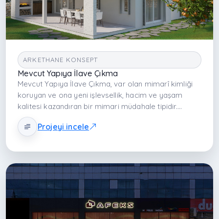
ARKETHANE KONSEPT
Mevcut Yapıya İlave Çıkma
Mevcut Yapıya İlave Çıkma, var olan mimarî kimliği
koruyan ve ona yeni işlevsellik, hacim ve yaşam
kalitesi kazandıran bir mimari müdahale tipidir.
Arkethane bu projede; mevcut yapı ile yeni ek
Projeyi incele
arasındaki uyum, ritim ve detay çözümlemelerini
bütüncül bir tasarım anlayışıyla hayata geçirir.