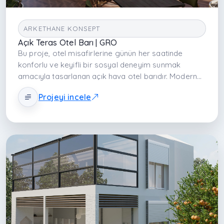
ARKETHANE KONSEPT
Açık Teras Otel Barı | GRO
Bu proje, otel misafirlerine günün her saatinde
konforlu ve keyifli bir sosyal deneyim sunmak
amacıyla tasarlanan açık hava otel barıdır. Modern
mimari yaklaşım, tropikal peyzaj ve doğal
Projeyi incele
malzemeler bir araya getirilerek ferah, sıcak ve
davetkâr bir atmosfer oluşturulmuştur. Mekânın
merkezinde konumlandırılan geniş servis barı, sosyal
etkileşimi destekleyen odak noktasını oluştururken;
farklı oturma düzenleri hem bireysel kullanıma hem
de grup buluşmalarına uygun esnek bir kullanım
sağlamaktadır. Doğayla bütünleşen bitkilendirme,
dekoratif aydınlatmalar ve kaliteli malzeme
seçimleri sayesinde otelin prestijini yansıtan, estetik
ve işlevsel bir dış mekân deneyimi hedeflenmiştir.