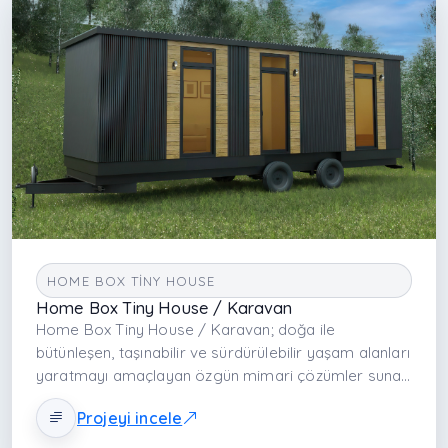
HOME BOX TINY HOUSE
Home Box Tiny House / Karavan
Home Box Tiny House / Karavan; doğa ile
bütünleşen, taşınabilir ve sürdürülebilir yaşam alanları
yaratmayı amaçlayan özgün mimari çözümler sunar.
Tasarım, küçük alanlarda maksimum konfor ve
Projeyi incele
fonksiyonellik yaratırken aynı zamanda modern
estetik ve çevre dostu bilinçle şekillenir.