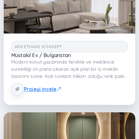
ARKETHANE KONSEPT
Müstakil Ev / Bulgaristan
Modern konut yaşamında ferahlık ve mekânsal
sürekliliği ön plana çıkaran açık plan bir iç mekân
tasarımı sunar. Açık tonların hâkim olduğu renk paleti
ve dengeli mobilya yerleşimi sayesinde mekân geniş
Projeyi incele
ve aydınlık algılanır. Lake yüzeyler ve doğal dokuların
birlikteliği modern bir atmosfer oluştururken
katmanlı aydınlatma yaklaşımı günün farklı
saatlerinde değişen mekânsal deneyimler sunar.