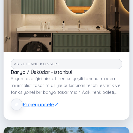
ARKETHANE KONSEPT
Banyo / Üsküdar - İstanbul
Suyun tazeliğini hissettiren su yeşili tonunu modern
minimalist tasarım diliyle buluşturan ferah, estetik ve
fonksiyonel bir banyo tasarımıdır. Açık renk paleti,
walk-in akışkan planlama, dengeli malzeme seçimi
Projeyi incele
ve etkili aydınlatmayla banyoyu huzur veren bir
yaşam alanına dönüştürür.