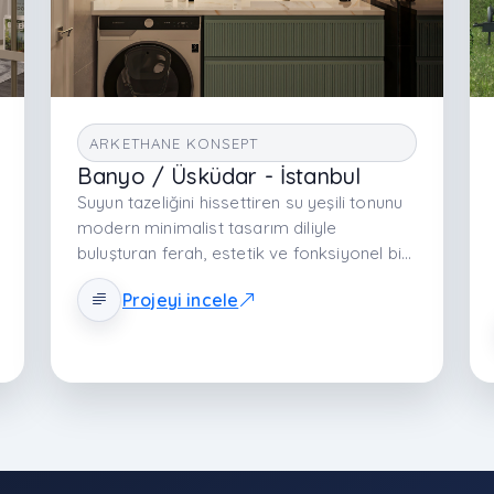
ARKETHANE KONSEPT
Banyo / Üsküdar - İstanbul
Suyun tazeliğini hissettiren su yeşili tonunu
modern minimalist tasarım diliyle
buluşturan ferah, estetik ve fonksiyonel bir
banyo tasarımıdır. Açık renk paleti, walk-in
Projeyi incele
akışkan planlama, dengeli malzeme seçimi
ve etkili aydınlatmayla banyoyu huzur
veren bir yaşam alanına dönüştürür.