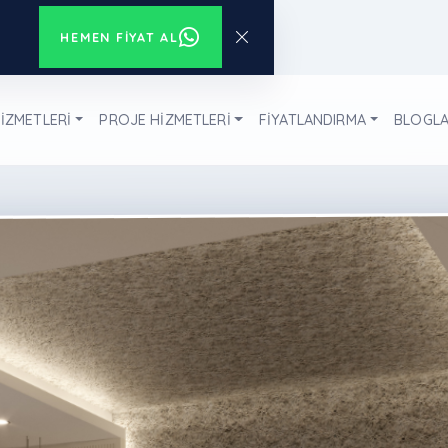
HEMEN FIYAT AL
İZMETLERİ
PROJE HİZMETLERİ
FİYATLANDIRMA
BLOGL