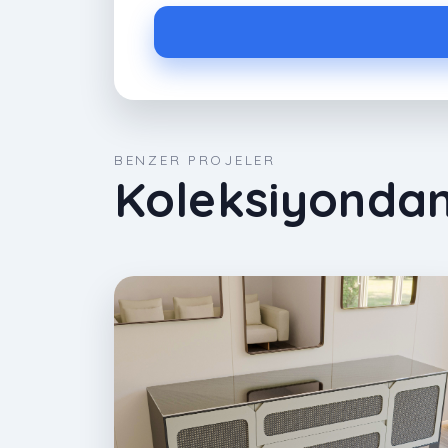
BENZER PROJELER
Koleksiyondan