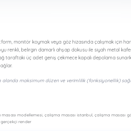
latform, monitör koymak veya göz hizasında çalışmak için har
Koyu renkli, belirgin damarlı ahşap dokusu ile siyah metal ka
. Sağ taraftaki üç adet geniş çekmece kapalı depolama sunarke
sağlar.
 alanda maksimum düzen ve verimlilik (fonksiyonellik) sağ
 masası modellemesi, çalışma masası istanbul, çalışma masası görs
 gerçekçi render