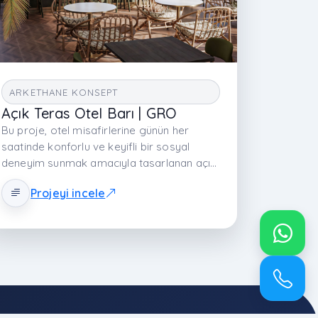
ARKETHANE KONSEPT
Açık Teras Otel Barı | GRO
Bu proje, otel misafirlerine günün her
saatinde konforlu ve keyifli bir sosyal
deneyim sunmak amacıyla tasarlanan açık
hava otel barıdır. Modern mimari yaklaşım,
Projeyi incele
tropikal peyzaj ve doğal malzemeler bir
araya getirilerek ferah, sıcak ve davetkâr
bir atmosfer oluşturulmuştur. Mekânın
merkezinde konumlandırılan geniş servis
barı, sosyal etkileşimi destekleyen odak
noktasını oluştururken; farklı oturma
düzenleri hem bireysel kullanıma hem de
grup buluşmalarına uygun esnek bir