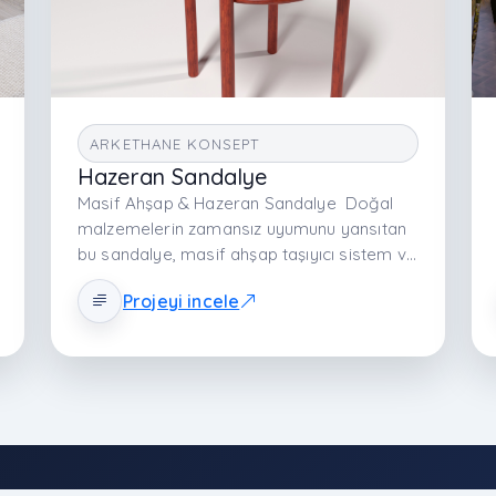
ARKETHANE KONSEPT
Hazeran Sandalye
Masif Ahşap & Hazeran Sandalye Doğal
malzemelerin zamansız uyumunu yansıtan
bu sandalye, masif ahşap taşıyıcı sistem ve
hazeran yüzeylerle tasarlanmıştır.
Projeyi incele
Yuvarlatılmış oturum ve sırt formu,
ergonomik konforu estetikle birleştirir.
Üretim sürecinde ahşap elemanlar buharlı
yumuşatma yöntemiyle şekillendirilir,
kalıpta form verilerek dayanıklı ve akıcı bir
yapı elde edilir. El işçiliğiyle uygulanan
hazeran örgü, ürüne hafiflik ve doğal bir
karakter kazandırır. Malzeme: Masif Ahşap,