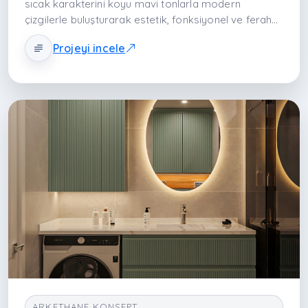
sıcak karakterini koyu mavi tonlarla modern
çizgilerle buluşturarak estetik, fonksiyonel ve ferah
bir banyo deneyimi sunar. Derin renk paleti, doğal
Projeyi incele
doku ve dengeli aydınlatmayla mekân hem zarif
hem konforlu bir yaşam alanına dönüşür.
ARKETHANE KONSEPT