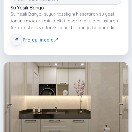
Su Yeşili Banyo
Su Yeşili Banyo, suyun tazeliğini hissettiren su yeşili
tonunu modern minimalist tasarım diliyle buluşturan
ferah, estetik ve fonksiyonel bir banyo tasarımıdır.
Açık renk paleti, walk-in akışkan planlama, dengeli
Projeyi incele
malzeme seçimi ve etkili aydınlatmayla banyoyu
huzur veren bir yaşam alanına dönüştürür.