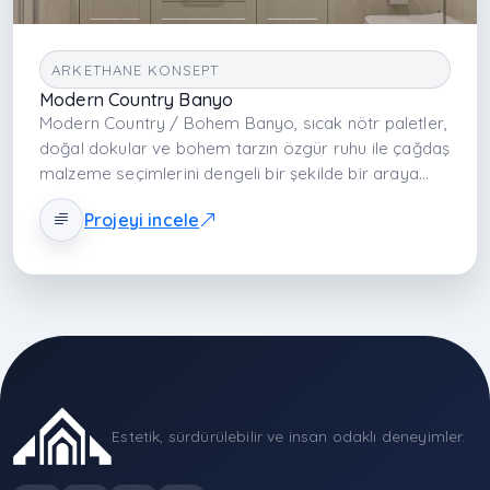
ARKETHANE KONSEPT
Modern Country Banyo
Modern Country / Bohem Banyo, sıcak nötr paletler,
doğal dokular ve bohem tarzın özgür ruhu ile çağdaş
malzeme seçimlerini dengeli bir şekilde bir araya
getirir. Lake dolaplar, kuvars tezgâhlar, cam
Projeyi incele
yüzeyler, doğa odaklı aksesuarlar ve katmanlı ışık ile
banyoyu hem estetik hem fonksiyonel açıdan zengin
bir yaşam alanına dönüştürür.
Estetik, sürdürülebilir ve insan odaklı deneyimler.