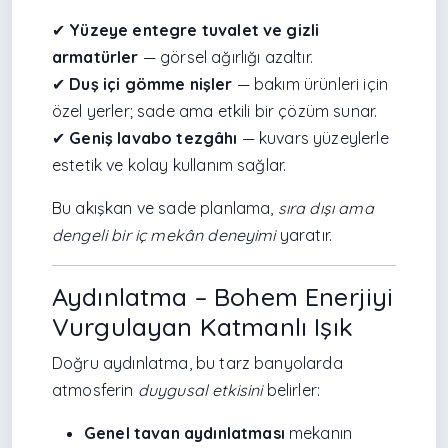
✔
Yüzeye entegre tuvalet ve gizli
armatürler
— görsel ağırlığı azaltır.
✔
Duş içi gömme nişler
— bakım ürünleri için
özel yerler; sade ama etkili bir çözüm sunar.
✔
Geniş lavabo tezgâhı
— kuvars yüzeylerle
estetik ve kolay kullanım sağlar.
Bu akışkan ve sade planlama,
sıra dışı ama
dengeli bir iç mekân deneyimi
yaratır.
Aydınlatma – Bohem Enerjiyi
Vurgulayan Katmanlı Işık
Doğru aydınlatma, bu tarz banyolarda
atmosferin
duygusal etkisini
belirler:
Genel tavan aydınlatması
mekanın