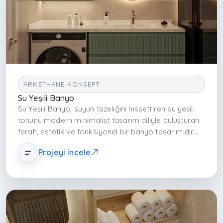
ARKETHANE KONSEPT
Su Yeşili Banyo
Su Yeşili Banyo, suyun tazeliğini hissettiren su yeşili
tonunu modern minimalist tasarım diliyle buluşturan
ferah, estetik ve fonksiyonel bir banyo tasarımıdır.
Açık renk paleti, walk-in akışkan planlama, dengeli
Projeyi incele
malzeme seçimi ve etkili aydınlatmayla banyoyu
huzur veren bir yaşam alanına dönüştürür.