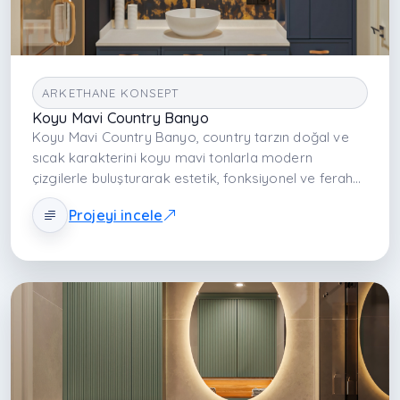
ARKETHANE KONSEPT
Koyu Mavi Country Banyo
Koyu Mavi Country Banyo, country tarzın doğal ve
sıcak karakterini koyu mavi tonlarla modern
çizgilerle buluşturarak estetik, fonksiyonel ve ferah
bir banyo deneyimi sunar. Derin renk paleti, doğal
Projeyi incele
doku ve dengeli aydınlatmayla mekân hem zarif
hem konforlu bir yaşam alanına dönüşür.