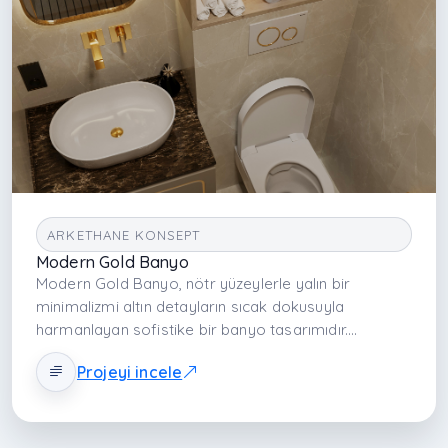
ARKETHANE KONSEPT
Modern Gold Banyo
Modern Gold Banyo, nötr yüzeylerle yalın bir
minimalizmi altın detayların sıcak dokusuyla
harmanlayan sofistike bir banyo tasarımıdır.
Fonksiyonel çözümler, temiz çizgiler ve dengeli
Projeyi incele
malzeme kombinasyonlarıyla mekân, estetik ve
konforu bir arada sunar.