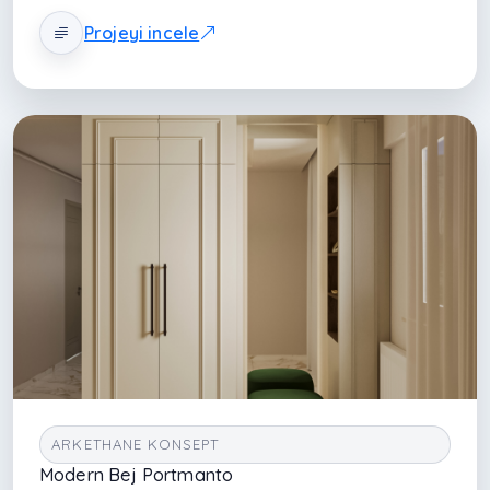
oluşturur. Tavana yakın depolama modülleri alan
Projeyi incele
verimliliği sağlarken askılık ve ayakkabılık çözümleri
günlük kullanım konforunu artırır. Kotton doku ve
lake yüzey dengesi sayesinde giriş alanı modern,
ferah ve zamansız bir iç mekân atmosferine dönüşür.
ARKETHANE KONSEPT
Modern Bej Portmanto