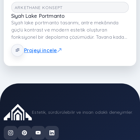
ARKETHANE KONSEPT
Siyah Lake Portmanto
Siyah lake portmanto tasarımı, antre mekânında
güçlü kontrast ve modern estetik oluşturan
fonksiyonel bir depolama çözümüdür. Tavana kadar
yükselen modül kurgusu yüksek depolama
Projeyi incele
kapasitesi sağlarken pürüzsüz lake yüzeyler mekâna
sofistike bir karakter kazandırır. Kapalı dolap ve askı
alanları sayesinde günlük kullanım düzenli hale gelir
ve giriş alanı prestijli bir iç mekân atmosferine
dönüşür.
Estetik, sürdürülebilir ve insan odaklı deneyimler.