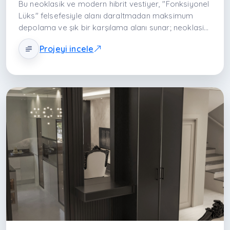
Bu neoklasik ve modern hibrit vestiyer, "Fonksiyonel
Lüks" felsefesiyle alanı daraltmadan maksimum
depolama ve şık bir karşılama alanı sunar; neoklasik
çıtalı kapaklar modern siyah kulplarla dengelenirken,
Projeyi incele
üst taç profili mobilyayı tavanla bütünleştirir. Soldaki
kapalı gardırop görsel kalabalığı gizlerken, ortadaki
aynalı puf nişi hazırlık konforu sağlar, sağdaki açık
raflar ise günlük aksesuarlar için pratik bir alan
yaratır. Sakin vizon tonlarındaki gövde zümrüt yeşili
kadife puf ile canlandırılırken, ayna arkası ve raf içi
gizli LED aydınlatmalar antreye lüks bir otel lobisi
ambiyansı katar.