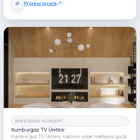
Projeyi incele
yaratır. Entegre açık-kapalı depolama alanları hem
medya ekipmanını hem dekoratif objeleri düzenler.
Tasarım, yatak odasını hem estetik hem işlevsel
açıdan dengeli bir yaşam alanına dönüştürür.
ARKETHANE KONSEPT
Kumburgaz TV Ünitesi
Kumburgaz TV Ünitesi, salonun odak noktasını güçlü