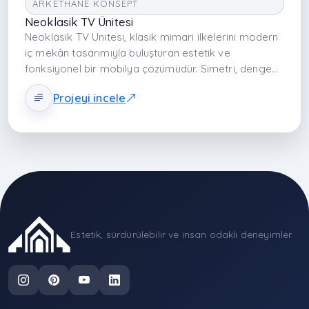
ARKETHANE KONSEPT
Neoklasik TV Ünitesi
Neoklasik TV Ünitesi, klasik mimari ilkelerini modern
iç mekân tasarımıyla buluşturan estetik ve
fonksiyonel bir mobilya çözümüdür. Simetri, denge
ve rafine detaylarla salonun odak noktasını
Projeyi incele
güçlendirir. Nötr tonlar, kaliteli yüzeyler ve zarif
çerçeve detayları mekânı geniş ve şık gösterirken
entegre depolama alanları günlük yaşamı düzenli ve
konforlu kılar.
Estetik, sürdürülebilir ve insan odaklı deneyimler.