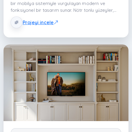
bir mobilya sistemiyle vurgulayan modern ve
fonksiyonel bir tasarım sunar. Nötr tonlu yüzeyler,
dengeli panel çözümleri ve açık‑kapalı depolama
Projeyi incele
alanları salonu ferah ve estetik kılar. TV ve medya
ekipmanının düzenli yerleşimi ile dekoratif objeler için
alan sunan ünite, salonun sosyal yaşam alanını
dengeli ve modern bir deneyime dönüştürür.