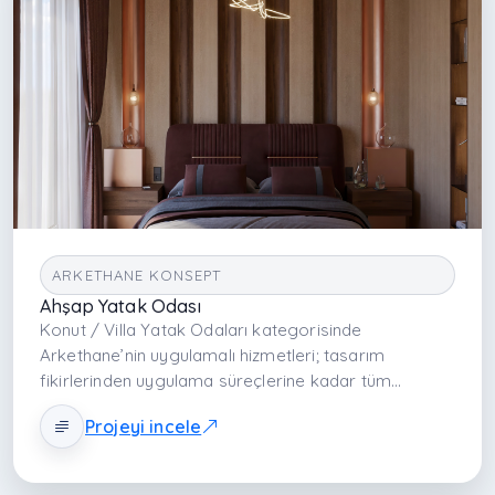
ARKETHANE KONSEPT
Ahşap Yatak Odası
Konut / Villa Yatak Odaları kategorisinde
Arkethane’nin uygulamalı hizmetleri; tasarım
fikirlerinden uygulama süreçlerine kadar tüm
aşamaları kapsayan bir yaklaşımdır. Fonksiyonel
Projeyi incele
yerleşim, ergonomi, malzeme seçimi ve detaylı
uygulama süreci sayesinde yatak odaları yüksek
estetik ve yaşam kalitesiyle donatılır.