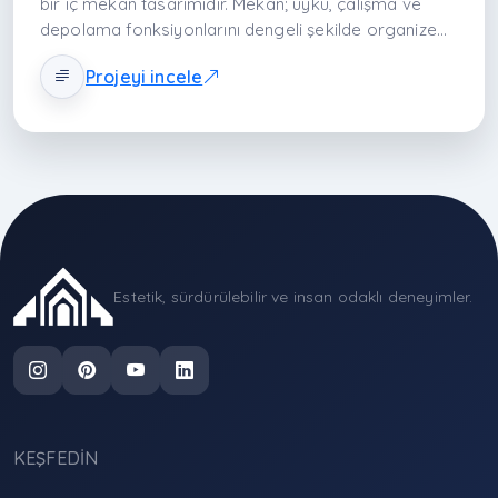
bir iç mekan tasarımıdır. Mekân; uyku, çalışma ve
depolama fonksiyonlarını dengeli şekilde organize
eder. Nötr tonlar, sade çizgiler ve dengeli yerleşim ile
Projeyi incele
genç kullanıcıya sakin, verimli ve esnek bir yaşam
alanı sunar.
Estetik, sürdürülebilir ve insan odaklı deneyimler.
KEŞFEDIN