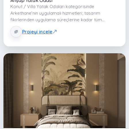
Ahşap Yatak Odası
Konut / Villa Yatak Odaları kategorisinde
Arkethane’nin uygulamalı hizmetleri; tasarım
fikirlerinden uygulama süreçlerine kadar tüm
aşamaları kapsayan bir yaklaşımdır. Fonksiyonel
Projeyi incele
yerleşim, ergonomi, malzeme seçimi ve detaylı
uygulama süreci sayesinde yatak odaları yüksek
estetik ve yaşam kalitesiyle donatılır.