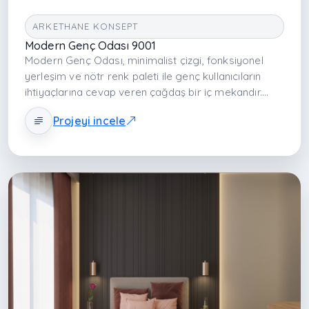
ARKETHANE KONSEPT
Modern Genç Odası 9001
Modern Genç Odası, minimalist çizgi, fonksiyonel
yerleşim ve nötr renk paleti ile genç kullanıcıların
ihtiyaçlarına cevap veren çağdaş bir iç mekandır.
Oda; uyku, çalışma ve depolama fonksiyonlarını net
Projeyi incele
şekilde organize ederek ferah, kullanışlı ve estetik bir
yaşam alanı sunar.