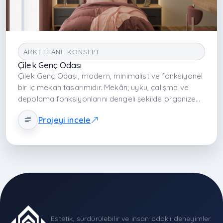
ARKETHANE KONSEPT
Çilek Genç Odası
Çilek Genç Odası, modern, minimalist ve fonksiyonel
bir iç mekan tasarımıdır. Mekân; uyku, çalışma ve
depolama fonksiyonlarını dengeli şekilde organize
eder. Nötr tonlar, sade çizgiler ve dengeli yerleşim ile
Projeyi incele
genç kullanıcıya sakin, verimli ve esnek bir yaşam
alanı sunar.
Estetik, sürdürülebilir ve insan odaklı deneyimler.