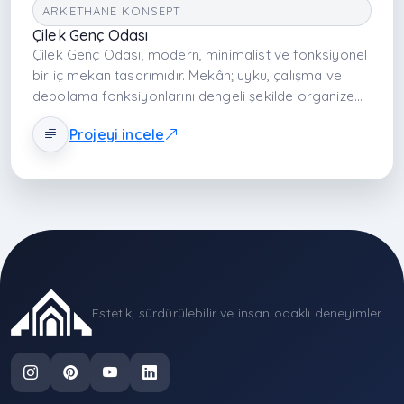
ARKETHANE KONSEPT
Çilek Genç Odası
Çilek Genç Odası, modern, minimalist ve fonksiyonel
bir iç mekan tasarımıdır. Mekân; uyku, çalışma ve
depolama fonksiyonlarını dengeli şekilde organize
eder. Nötr tonlar, sade çizgiler ve dengeli yerleşim ile
Projeyi incele
genç kullanıcıya sakin, verimli ve esnek bir yaşam
alanı sunar.
Estetik, sürdürülebilir ve insan odaklı deneyimler.