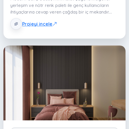
yerleşim ve nötr renk paleti ile genç kullanıcıların
ihtiyaçlarına cevap veren çağdaş bir iç mekandır.
Oda; uyku, çalışma ve depolama fonksiyonlarını net
Projeyi incele
şekilde organize ederek ferah, kullanışlı ve estetik bir
yaşam alanı sunar.