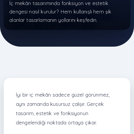
İç mekân tasarımında fonksiyon ve estetik
dengesi nasıl kurulur? Hem kullanışlı hem şık
alanlar tasarlamanın yollarını keşfedin.
İyi bir iç mekân sadece güzel görünmez,
aynı zamanda kusursuz çalışır. Gerçek
tasarım, estetik ve fonksiyonun
dengelendiği noktada ortaya çıkar.