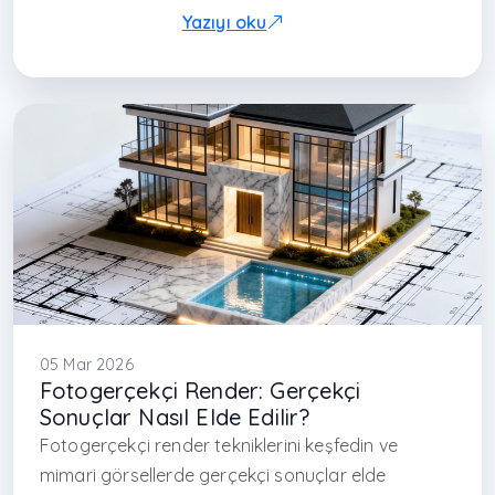
#Arkethane animasyon
#modern mimarlık sunumu
Yazıyı oku
#animation architecture
#visualization video
#real estate animation
#design animation Turkey
#iç mimar İstanbul
#mimarlık ofisi İstanbul
#çağdaş mimarlık Türkiye
#project animation
#3D animation Turkey
#presentation animation
#avcılar iç mimarlık
#başakşehir iç mimarlık
#başakşehir mimarlık
#maslak
05 Mar 2026
Fotogerçekçi Render: Gerçekçi
Sonuçlar Nasıl Elde Edilir?
Fotogerçekçi render tekniklerini keşfedin ve
mimari görsellerde gerçekçi sonuçlar elde