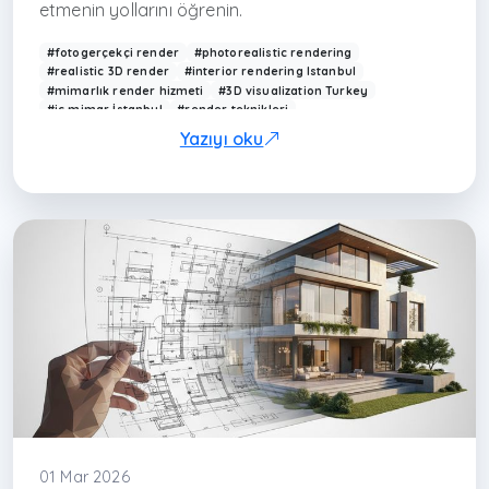
etmenin yollarını öğrenin.
#fotogerçekçi render
#photorealistic rendering
#realistic 3D render
#interior rendering Istanbul
#mimarlık render hizmeti
#3D visualization Turkey
#iç mimar İstanbul
#render teknikleri
#mimarlık ofisi İstanbul
#modern interior render
Yazıyı oku
#Arkethane render
#realistic lighting render
#architectural rendering
#modern ev görselleştirme
#rendering techniques
#3D design Istanbul
#çağdaş mimarlık Türkiye
#render kalitesi
#interior design render
#visualization Turkey
#maslak iç mimarlık
#levent iç mimarlık
#kağıthane iç
01 Mar 2026