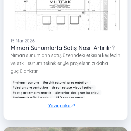
15 Mar 2026
Mimari Sunumlarla Satış Nasıl Artırılır?
Mimari sunumların satış üzerindeki etkisini keşfedin
ve etkili sunum teknikleriyle projelerinizi daha
güçlü anlatın.
#mimari sunum
#architectural presentation
#design presentation
#real estate visualization
#satış artırma mimarlık
#interior designer Istanbul
#mimarlık ofisi İstanbul
#3D render satış
#proje sunum teknikleri
#Arkethane sunum
Yazıyı oku
#visualization sales
#modern interior presentation
#mimari pazarlama
#interior design marketing
#3D design Turkey
#çağdaş mimarlık Türkiye
#project presentation design
#render satış etkisi
#design communication
#architecture marketing