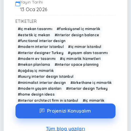
Yayın Tarihi
13 Oca 2026
ETIKETLER
#iç mekan tasarımı
#fonksiyonel iç mimarlık
#estetik iç mekan
#interior design balance
#functional interior design
#modern interior Istanbul
#iç mimar İstanbul
#interior designer Turkey
#yaşam alanı tasarımı
#modern ev tasarımı
#iç mimarlık hizmetleri
#mekan planlama
#interior space planning
#çağdaş iç mimarlık
#luxury interior design Istanbul
#minimalist interior design
#Arkethane iç mimarlık
#modern yaşam alanları
#interior design Turkey
#home design ideas
#interior architect firm in istanbul
#iç mimarlık
Projenizi Konuşalım
Tüm blog yazıları